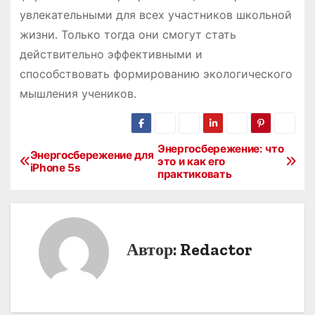
увлекательными для всех участников школьной
жизни․ Только тогда они смогут стать
действительно эффективными и
способствовать формированию экологического
мышления учеников․
Энергосбережение: что
Н
Энергосбережение для
это и как его
iPhone 5s
практиковать
а
в
и
Автор:
Redactor
г
а