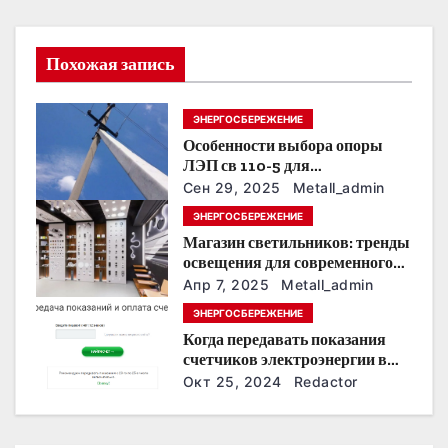
ц
и
Похожая запись
я
ЭНЕРГОСБЕРЕЖЕНИЕ
п
Особенности выбора опоры
о
ЛЭП св 110-5 для
строительства электросетей
Сен 29, 2025
Metall_admin
з
ЭНЕРГОСБЕРЕЖЕНИЕ
Магазин светильников: тренды
а
освещения для современного
интерьера
п
Апр 7, 2025
Metall_admin
ЭНЕРГОСБЕРЕЖЕНИЕ
и
Когда передавать показания
счетчиков электроэнергии в
с
Дзержинске?
Окт 25, 2024
Redactor
я