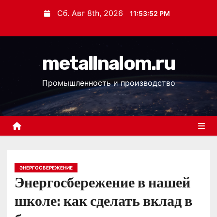
П
Сб. Авг 8th, 2026
11:53:52 PM
е
р
е
metallnalom.ru
й
т
Промышленность и производство
и
к
с
о
д
е
р
ЭНЕРГОСБЕРЕЖЕНИЕ
Энергосбережение в нашей
ж
и
школе: как сделать вклад в
м