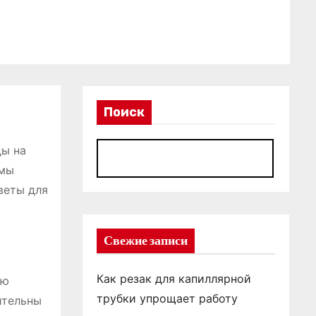
Поиск
ды на
П
 мы
веты для
Свежие записи
Как резак для капиллярной
ию
трубки упрощает работу
ительны