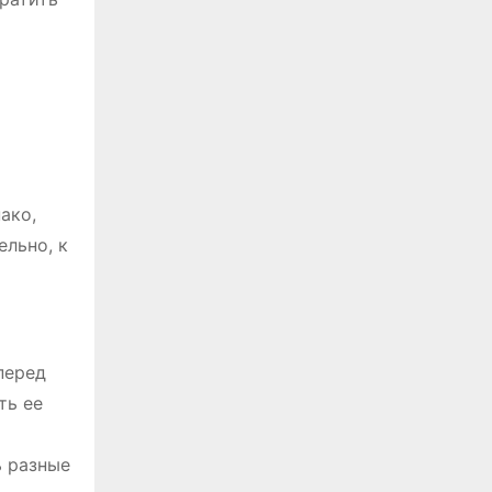
ако,
ельно, к
перед
ть ее
ь разные