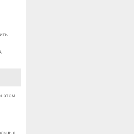
нить
,
и этом
альных