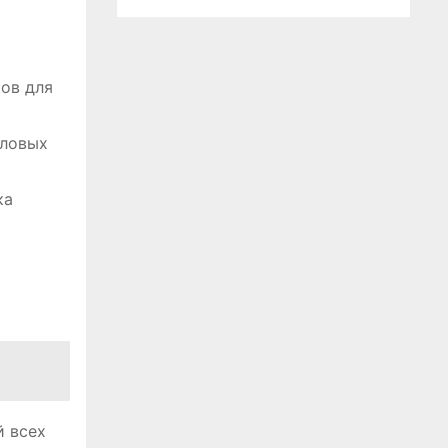
ов для
пловых
ка
й всех