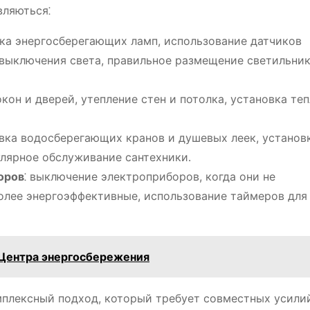
ляються⁚
вка энергосберегающих ламп, использование датчиков
выключения света, правильное размещение светильник
окон и дверей, утепление стен и потолка, установка те
овка водосберегающих кранов и душевых леек, установ
улярное обслуживание сантехники․
оров
⁚ выключение электроприборов, когда они не
более энергоэффективные, использование таймеров для
 Центра энергосбережения
мплексный подход, который требует совместных усили