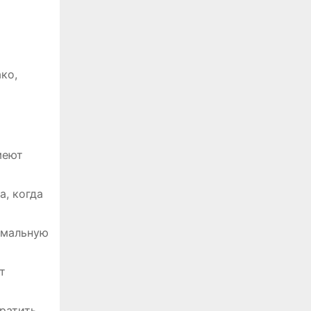
ко,
меют
а, когда
имальную
т
кратить