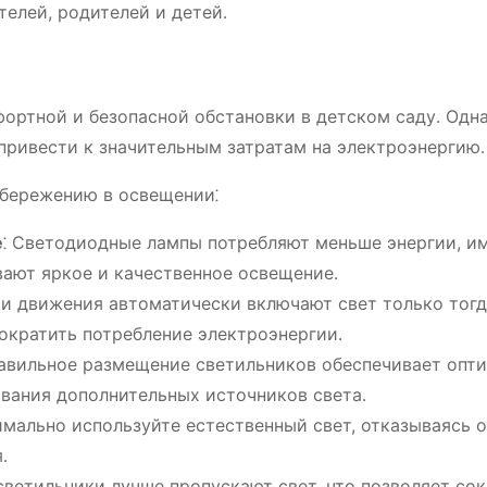
телей, родителей и детей․
ортной и безопасной обстановки в детском саду․ Одна
ривести к значительным затратам на электроэнергию․
сбережению в освещении⁚
е
⁚ Светодиодные лампы потребляют меньше энергии, и
вают яркое и качественное освещение․
ки движения автоматически включают свет только тогд
сократить потребление электроэнергии․
равильное размещение светильников обеспечивает опт
вания дополнительных источников света․
имально используйте естественный свет, отказываясь о
․
светильники лучше пропускают свет, что позволяет со