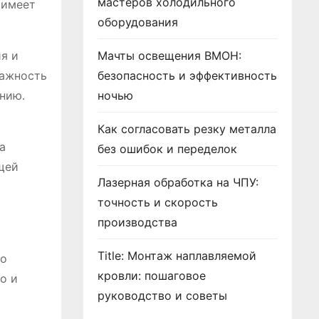
мастеров холодильного
 имеет
оборудования
я и
Мачты освещения ВМОН:
важность
безопасность и эффективность
нию․
ночью
Как согласовать резку металла
а
без ошибок и переделок
щей
Лазерная обработка на ЧПУ:
точность и скорость
производства
Title: Монтаж наплавляемой
ко
кровли: пошаговое
о и
руководство и советы