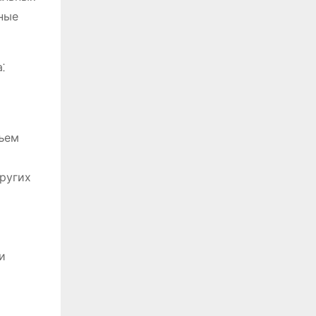
ные
⁚
бъем
других
и