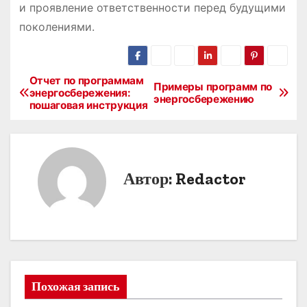
и проявление ответственности перед будущими
поколениями.
Отчет по программам
Н
Примеры программ по
энергосбережения:
энергосбережению
пошаговая инструкция
а
в
и
Автор:
Redactor
г
а
ц
и
Похожая запись
я