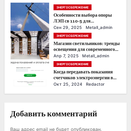
ЭНЕРГОСБЕРЕЖЕНИЕ
п
Особенности выбора опоры
о
ЛЭП св 110-5 для
строительства электросетей
Сен 29, 2025
Metall_admin
з
ЭНЕРГОСБЕРЕЖЕНИЕ
Магазин светильников: тренды
а
освещения для современного
интерьера
п
Апр 7, 2025
Metall_admin
ЭНЕРГОСБЕРЕЖЕНИЕ
и
Когда передавать показания
счетчиков электроэнергии в
с
Дзержинске?
Окт 25, 2024
Redactor
я
м
Добавить комментарий
Ваш адрес email не будет опубликован.