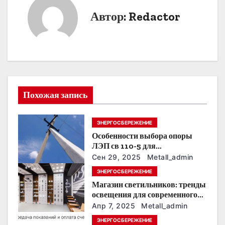
и
Автор:
Redactor
г
а
ц
и
Похожая запись
я
п
ЭНЕРГОСБЕРЕЖЕНИЕ
Особенности выбора опоры
о
ЛЭП св 110-5 для
строительства электросетей
з
Сен 29, 2025
Metall_admin
ЭНЕРГОСБЕРЕЖЕНИЕ
а
Магазин светильников: тренды
освещения для современного
п
интерьера
Апр 7, 2025
Metall_admin
и
ЭНЕРГОСБЕРЕЖЕНИЕ