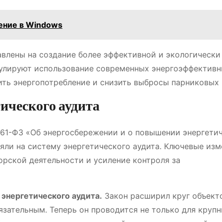
ение в Windows
влены на создание более эффективной и экологически
мулируют использование современных энергоэффектив
ить энергопотребление и снизить выбросы парниковых 
тического аудита
261-ФЗ «Об энергосбережении и о повышении энергети
ияли на систему энергетического аудита․ Ключевые из
рской деятельности и усиление контроля за
 энергетического аудита․
Закон расширил круг объекто
язательным․ Теперь он проводится не только для круп