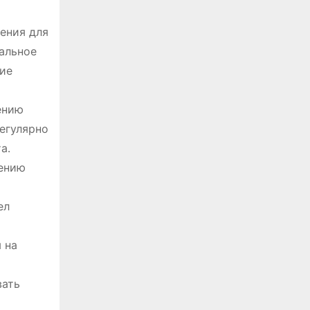
ения для
нальное
ние
ению
егулярно
а․
шению
ел
 на
вать