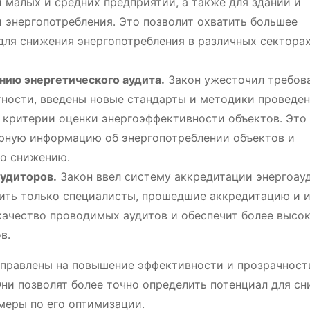
й малых и средних предприятий, а также для зданий и
энергопотребления․ Это позволит охватить большее
для снижения энергопотребления в различных сектора
нию энергетического аудита․
Закон ужесточил требов
тности, введены новые стандарты и методики проведе
е критерии оценки энергоэффективности объектов․ Это
ерную информацию об энергопотреблении объектов и
го снижению․
удиторов․
Закон ввел систему аккредитации энергоау
дить только специалисты, прошедшие аккредитацию и
ачество проводимых аудитов и обеспечит более высо
в․
аправлены на повышение эффективности и прозрачност
Они позволят более точно определить потенциал для с
меры по его оптимизации․