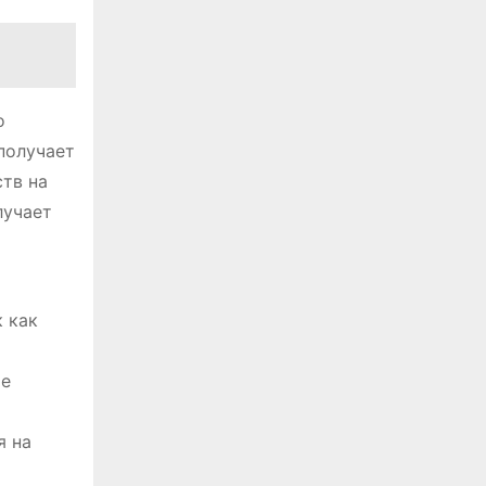
о
получает
ств на
лучает
 как
ие
я на