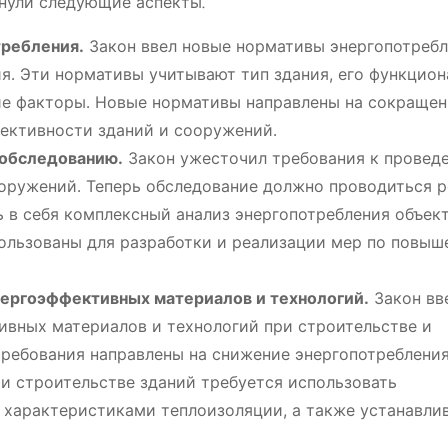
нули следующие аспекты⁚
требления․
Закон ввел новые нормативы энергопотребл
я․ Эти нормативы учитывают тип здания, его функцио
гие факторы․ Новые нормативы направлены на сокраще
ективности зданий и сооружений․
 обследованию․
Закон ужесточил требования к провед
ооружений․ Теперь обследование должно проводиться р
ть в себя комплексный анализ энергопотребления объект
ользованы для разработки и реализации мер по повы
нергоэффективных материалов и технологий․
Закон вв
ивных материалов и технологий при строительстве и
требования направлены на снижение энергопотребления
ри строительстве зданий требуется использовать
характеристиками теплоизоляции, а также устанавли