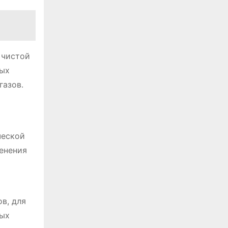
 чистой
ных
газов․
ческой
менения
в, для
ных