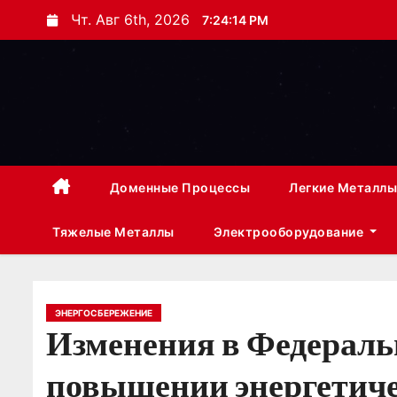
П
Чт. Авг 6th, 2026
7:24:15 PM
е
р
е
й
т
и
к
Доменные Процессы
Легкие Металлы
с
Тяжелые Металлы
Электрооборудование
о
д
е
р
ЭНЕРГОСБЕРЕЖЕНИЕ
Изменения в Федеральн
ж
и
повышении энергетиче
м