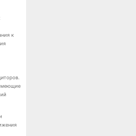
х
ания к
ния
диторов․
 имеющие
кий
и
нижения