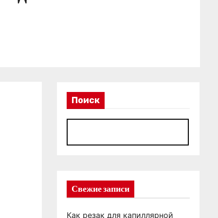
Поиск
П
Свежие записи
Как резак для капиллярной