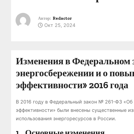
о
м
Автор:
Redactor
у
Окт 25, 2024
Изменения в Федеральном 
энергосбережении и о пов
эффективности» 2016 года
В 2016 году в Федеральный закон № 261-ФЗ «Об
эффективности» были внесены существенные из
использования энергоресурсов в России․
1․ Основные изменения