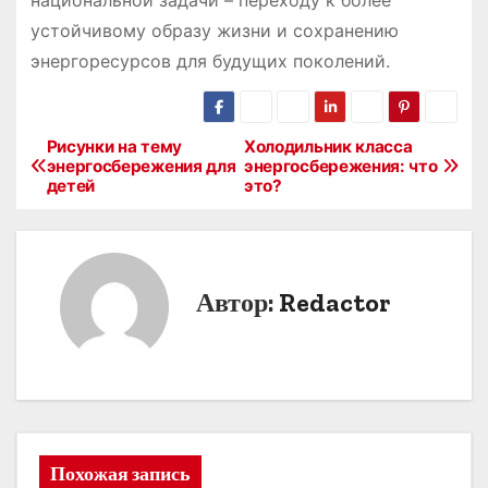
устойчивому образу жизни и сохранению
энергоресурсов для будущих поколений.
Рисунки на тему
Холодильник класса
Н
энергосбережения для
энергосбережения: что
детей
это?
а
в
и
Автор:
Redactor
г
а
ц
и
Похожая запись