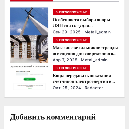
я
ЭНЕРГОСБЕРЕЖЕНИЕ
п
Особенности выбора опоры
о
ЛЭП св 110-5 для
строительства электросетей
Сен 29, 2025
Metall_admin
з
ЭНЕРГОСБЕРЕЖЕНИЕ
Магазин светильников: тренды
а
освещения для современного
интерьера
п
Апр 7, 2025
Metall_admin
ЭНЕРГОСБЕРЕЖЕНИЕ
и
Когда передавать показания
счетчиков электроэнергии в
с
Дзержинске?
Окт 25, 2024
Redactor
я
м
Добавить комментарий