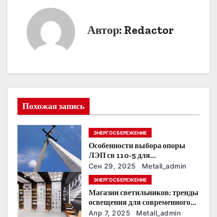
в
и
Автор:
Redactor
г
а
ц
и
Похожая запись
я
ЭНЕРГОСБЕРЕЖЕНИЕ
п
Особенности выбора опоры
о
ЛЭП св 110-5 для
строительства электросетей
Сен 29, 2025
Metall_admin
з
ЭНЕРГОСБЕРЕЖЕНИЕ
Магазин светильников: тренды
а
освещения для современного
интерьера
Апр 7, 2025
Metall_admin