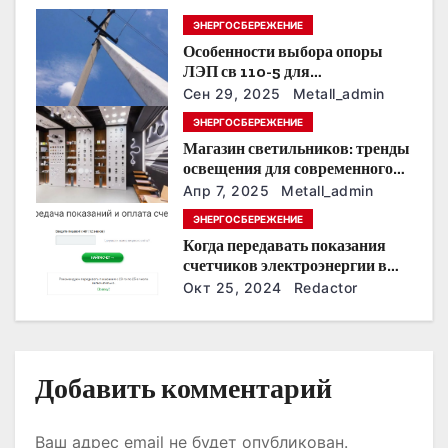
п
ЭНЕРГОСБЕРЕЖЕНИЕ
Особенности выбора опоры
о
ЛЭП св 110-5 для
строительства электросетей
з
Сен 29, 2025
Metall_admin
ЭНЕРГОСБЕРЕЖЕНИЕ
а
Магазин светильников: тренды
освещения для современного
п
интерьера
Апр 7, 2025
Metall_admin
и
ЭНЕРГОСБЕРЕЖЕНИЕ
Когда передавать показания
с
счетчиков электроэнергии в
Дзержинске?
Окт 25, 2024
Redactor
я
м
Добавить комментарий
Ваш адрес email не будет опубликован.