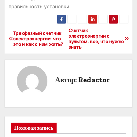
правильность установки․
Счетчик
Н
Трехфазный счетчик
электроэнергии с
электроэнергии: что
пультом: все, что нужно
а
это и как с ним жить?
знать
в
и
Автор:
Redactor
г
а
ц
и
Похожая запись
я