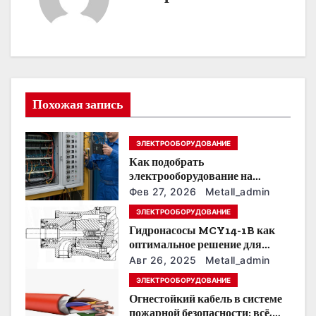
а
ц
и
Похожая запись
я
п
ЭЛЕКТРООБОРУДОВАНИЕ
Как подобрать
о
электрооборудование на
предприятии под тяжелые
з
Фев 27, 2026
Metall_admin
условия эксплуатации
ЭЛЕКТРООБОРУДОВАНИЕ
а
Гидронасосы MCY14-1B как
оптимальное решение для
п
модернизации гидросистем
Авг 26, 2025
Metall_admin
и
ЭЛЕКТРООБОРУДОВАНИЕ
Огнестойкий кабель в системе
с
пожарной безопасности: всё,