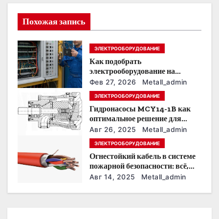
и
Похожая запись
я
п
ЭЛЕКТРООБОРУДОВАНИЕ
Как подобрать
о
электрооборудование на
предприятии под тяжелые
з
Фев 27, 2026
Metall_admin
условия эксплуатации
ЭЛЕКТРООБОРУДОВАНИЕ
а
Гидронасосы MCY14-1B как
оптимальное решение для
п
модернизации гидросистем
Авг 26, 2025
Metall_admin
и
ЭЛЕКТРООБОРУДОВАНИЕ
Огнестойкий кабель в системе
с
пожарной безопасности: всё,
что нужно знать
Авг 14, 2025
Metall_admin
я
м