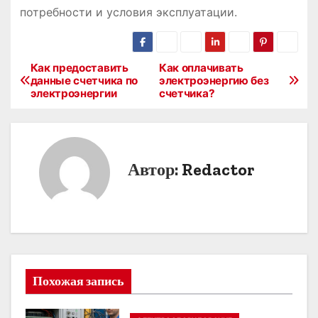
потребности и условия эксплуатации.
Как предоставить
Как оплачивать
Н
данные счетчика по
электроэнергию без
электроэнергии
счетчика?
а
в
и
Автор:
Redactor
г
а
ц
и
Похожая запись
я