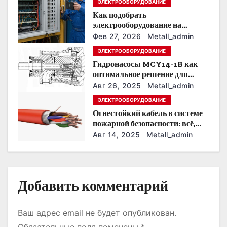
ЭЛЕКТРООБОРУДОВАНИЕ
п
Как подобрать
о
электрооборудование на
предприятии под тяжелые
Фев 27, 2026
Metall_admin
з
условия эксплуатации
ЭЛЕКТРООБОРУДОВАНИЕ
Гидронасосы MCY14-1B как
а
оптимальное решение для
модернизации гидросистем
п
Авг 26, 2025
Metall_admin
ЭЛЕКТРООБОРУДОВАНИЕ
и
Огнестойкий кабель в системе
пожарной безопасности: всё,
с
что нужно знать
Авг 14, 2025
Metall_admin
я
м
Добавить комментарий
Ваш адрес email не будет опубликован.
Обязательные поля помечены
*