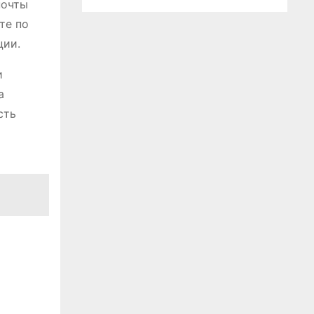
почты
те по
ции.
и
а
сть
я