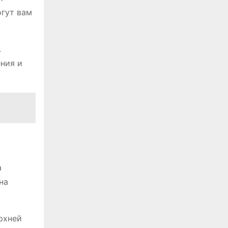
огут вам
.
ения и
а
на
рхней