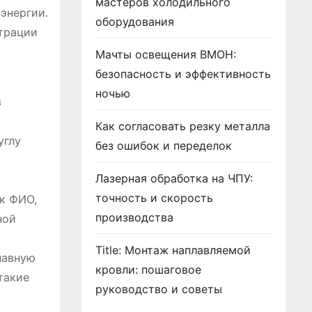
мастеров холодильного
энергии.
оборудования
страции
Мачты освещения ВМОН:
безопасность и эффективность
ночью
в
Как согласовать резку металла
углу
без ошибок и переделок
Лазерная обработка на ЧПУ:
точность и скорость
к ФИО,
производства
ной
Title: Монтаж наплавляемой
лавную
кровли: пошаговое
такие
руководство и советы