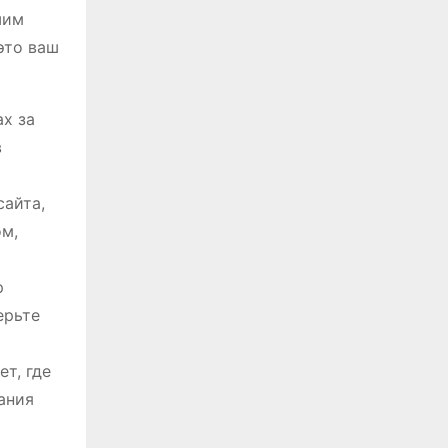
шим
это ваш
ах за
в
сайта,
ом,
р
ерьте
т, где
ания