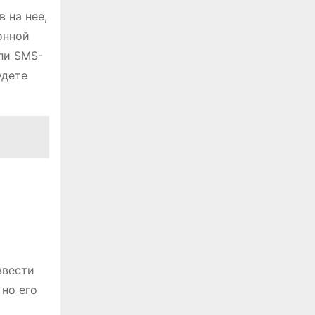
 на нее,
онной
или SMS-
удете
ввести
 но его