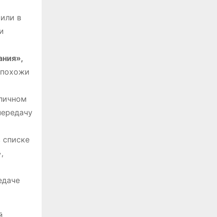
или в
и
ания»,
 похожи
 личном
передачу
 списке
,
едаче
й