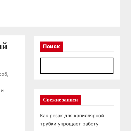
ый
Поиск
П
соб,
 и
Свежие записи
Как резак для капиллярной
трубки упрощает работу