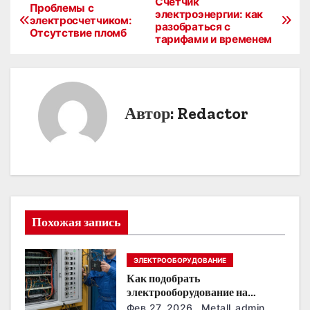
Счётчик
Н
Проблемы с
электроэнергии: как
электросчетчиком:
разобраться с
а
Отсутствие пломб
тарифами и временем
в
и
Автор:
Redactor
г
а
ц
и
Похожая запись
я
п
ЭЛЕКТРООБОРУДОВАНИЕ
Как подобрать
о
электрооборудование на
предприятии под тяжелые
Фев 27, 2026
Metall_admin