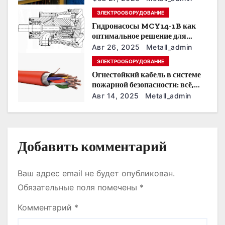
з
условия эксплуатации
ЭЛЕКТРООБОРУДОВАНИЕ
а
Гидронасосы MCY14-1B как
оптимальное решение для
п
модернизации гидросистем
Авг 26, 2025
Metall_admin
и
ЭЛЕКТРООБОРУДОВАНИЕ
Огнестойкий кабель в системе
с
пожарной безопасности: всё,
что нужно знать
Авг 14, 2025
Metall_admin
я
м
Добавить комментарий
Ваш адрес email не будет опубликован.
Обязательные поля помечены
*
Комментарий
*