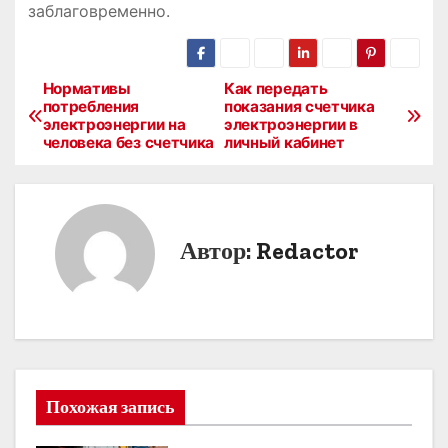
заблаговременно.
Нормативы
Как передать
Н
потребления
показания счетчика
электроэнергии на
электроэнергии в
а
человека без счетчика
личный кабинет
в
и
Автор:
Redactor
г
а
ц
и
Похожая запись
я