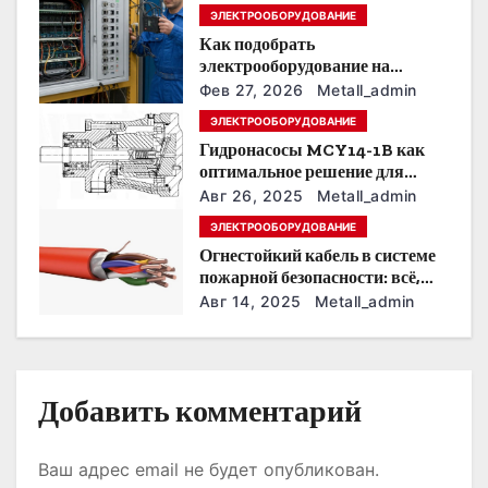
п
ЭЛЕКТРООБОРУДОВАНИЕ
Как подобрать
о
электрооборудование на
предприятии под тяжелые
з
Фев 27, 2026
Metall_admin
условия эксплуатации
ЭЛЕКТРООБОРУДОВАНИЕ
а
Гидронасосы MCY14-1B как
оптимальное решение для
п
модернизации гидросистем
Авг 26, 2025
Metall_admin
и
ЭЛЕКТРООБОРУДОВАНИЕ
Огнестойкий кабель в системе
с
пожарной безопасности: всё,
что нужно знать
Авг 14, 2025
Metall_admin
я
м
Добавить комментарий
Ваш адрес email не будет опубликован.