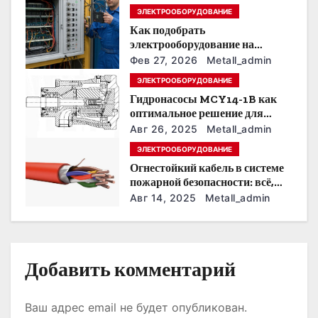
п
ЭЛЕКТРООБОРУДОВАНИЕ
Как подобрать
о
электрооборудование на
предприятии под тяжелые
з
Фев 27, 2026
Metall_admin
условия эксплуатации
ЭЛЕКТРООБОРУДОВАНИЕ
а
Гидронасосы MCY14-1B как
оптимальное решение для
п
модернизации гидросистем
Авг 26, 2025
Metall_admin
и
ЭЛЕКТРООБОРУДОВАНИЕ
Огнестойкий кабель в системе
с
пожарной безопасности: всё,
что нужно знать
Авг 14, 2025
Metall_admin
я
м
Добавить комментарий
Ваш адрес email не будет опубликован.