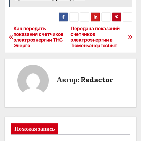
Как передать
Передача показаний
Н
показания счетчиков
счетчиков
электроэнергии ТНС
электроэнергии в
а
Энерго
Тюменьэнергосбыт
в
и
Автор:
Redactor
г
а
ц
и
Похожая запись
я