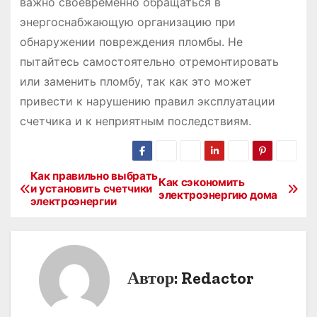
важно своевременно обращаться в
энергоснабжающую организацию при
обнаружении повреждения пломбы. Не
пытайтесь самостоятельно отремонтировать
или заменить пломбу, так как это может
привести к нарушению правил эксплуатации
счетчика и к неприятным последствиям.
Как правильно выбрать
Н
Как сэкономить
и установить счетчики
электроэнергию дома
электроэнергии
а
в
и
Автор:
Redactor
г