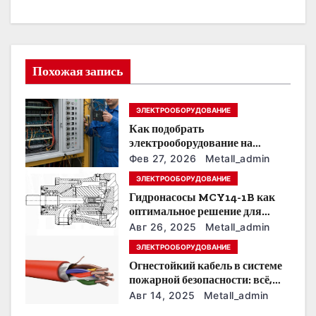
а
ц
и
Похожая запись
я
ЭЛЕКТРООБОРУДОВАНИЕ
п
Как подобрать
о
электрооборудование на
предприятии под тяжелые
Фев 27, 2026
Metall_admin
з
условия эксплуатации
ЭЛЕКТРООБОРУДОВАНИЕ
Гидронасосы MCY14-1B как
а
оптимальное решение для
модернизации гидросистем
п
Авг 26, 2025
Metall_admin
ЭЛЕКТРООБОРУДОВАНИЕ
и
Огнестойкий кабель в системе
пожарной безопасности: всё,
с
что нужно знать
Авг 14, 2025
Metall_admin