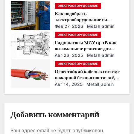
п
ЭЛЕКТРООБОРУДОВАНИЕ
Как подобрать
о
электрооборудование на
предприятии под тяжелые
з
Фев 27, 2026
Metall_admin
условия эксплуатации
ЭЛЕКТРООБОРУДОВАНИЕ
а
Гидронасосы MCY14-1B как
оптимальное решение для
п
модернизации гидросистем
Авг 26, 2025
Metall_admin
и
ЭЛЕКТРООБОРУДОВАНИЕ
Огнестойкий кабель в системе
с
пожарной безопасности: всё,
что нужно знать
Авг 14, 2025
Metall_admin
я
м
Добавить комментарий
Ваш адрес email не будет опубликован.