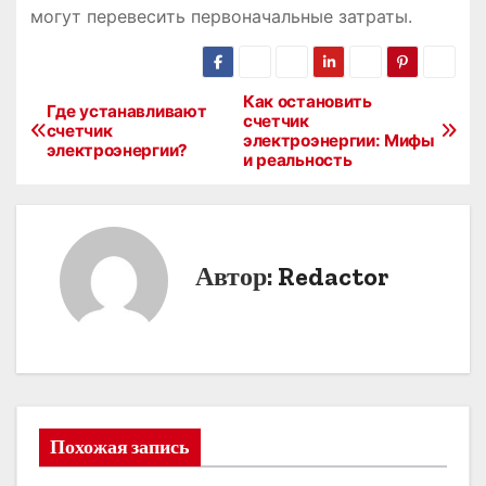
могут перевесить первоначальные затраты.
Как остановить
Н
Где устанавливают
счетчик
счетчик
электроэнергии: Мифы
а
электроэнергии?
и реальность
в
и
Автор:
Redactor
г
а
ц
и
Похожая запись
я