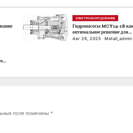
ЭЛЕКТРООБОРУДОВАНИЕ
ование
Гидронасосы MCY14-1B ка
оптимальное решение для
модернизации гидросистем
Авг 26, 2025
Metall_admin
то
льные поля помечены
*