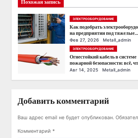
Похожая запись
я
ЭЛЕКТРООБОРУДОВАНИЕ
п
Как подобрать электрооборуд
о
на предприятии под тяжелые
условия эксплуатации
Фев 27, 2026
Metall_admin
з
ЭЛЕКТРООБОРУДОВАНИЕ
Огнестойкий кабель в системе
а
пожарной безопасности: всё, ч
нужно знать
п
Авг 14, 2025
Metall_admin
и
с
Добавить комментарий
я
Ваш адрес email не будет опубликован.
Обязате
м
Комментарий
*