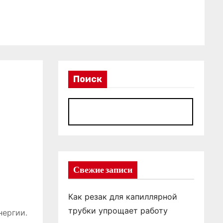
Поиск
П
Свежие записи
Как резак для капиллярной
трубки упрощает работу
нергии․