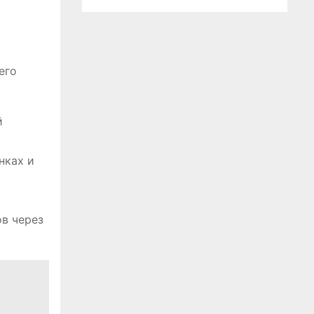
его
й
нках и
в через