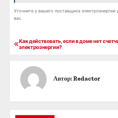
Уточните у вашего поставщика электроэнергии 
вас․
Как действовать, если в доме нет счетч
Н
электроэнергии?
а
в
и
Автор:
Redactor
г
а
ц
и