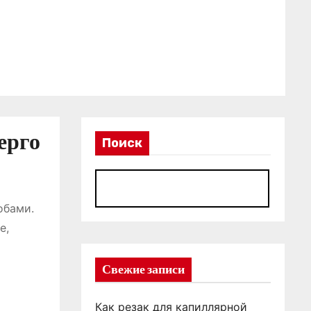
ерго
Поиск
П
обами.
е,
Свежие записи
Как резак для капиллярной