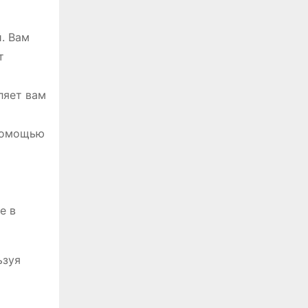
. Вам
т
ляет вам
 помощью
е в
ьзуя