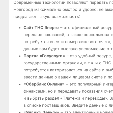
Современные технологии позволяют передать п
Новгород максимально быстро и удобно, не вых
предлагают такую возможность⁚
Сайт ТНС Энерго
౼ это официальный ресур
передаче показаний, а также воспользоват
потребуется ввести номер лицевого счета, 
данных вам будет выслано уведомление о т
Портал «Госуслуги»
౼ это удобный ресурс,
государственными органами, в т.ч. и с ТНС
потребуется авторизоваться на сайте и вы
ввести данные о вашем лицевом счете и по
«Сбербанк Онлайн»
⎼ это популярный инте
финансами, но и передавать показания счет
и выбрать раздел «Платежи и переводы». 
в списке поставщиков. Введите данные о л
«Яндекс.Деньги»
౼ это электронный кошел