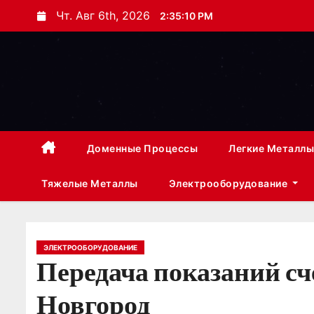
П
Чт. Авг 6th, 2026
2:35:10 PM
е
р
е
й
т
и
к
Доменные Процессы
Легкие Металлы
с
Тяжелые Металлы
Электрооборудование
о
д
е
р
ЭЛЕКТРООБОРУДОВАНИЕ
Передача показаний с
ж
и
Новгород
м