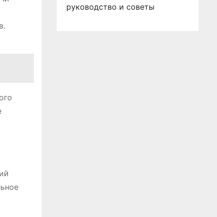
руководство и советы
в.
ого
е
ий
льное