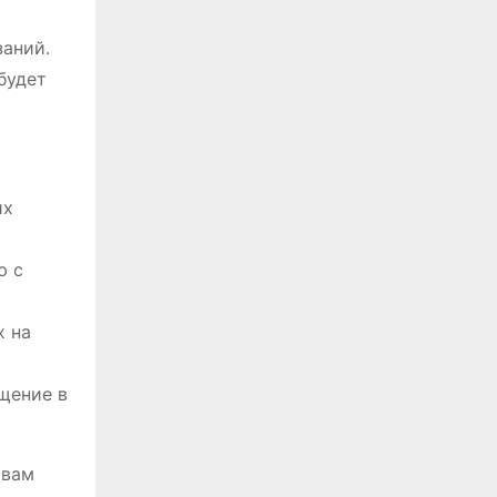
заний.
будет
их
ю с
х на
щение в
 вам