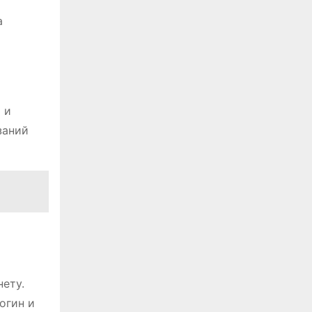
а
 и
заний
нету.
огин и