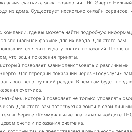
оказания счетчика электроэнергии ТНС Энерго Нижний
одя из дома. Существует несколько онлайн-сервисов, 
с компании, где вы можете найти подробную информа
ься специальной формой для их ввода. Для этого вам
показания счетчика и дату снятия показаний. После от
ом, что ваши показания приняты.
 который позволяет взаимодействовать с различными
 Энерго. Для передачи показаний через «Госуслуги» ва
брать соответствующий раздел. В нем вам будет предл
казания счетчика.
рнет-банк, который позволяет не только управлять св
чиков. Для этого вам потребуется войти в свой личный
Затем выберите «Коммунальные платежи» и найдите ТН
ицевом счете и показания счетчика.
ек, который также предоставляет возможность перед