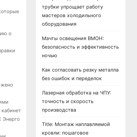
трубки упрощает работу
которые
мастеров холодильного
оборудования
цию о
Мачты освещения ВМОН:
безопасность и эффективность
правки
ночью
Как согласовать резку металла
м
без ошибок и переделок
ожено
Лазерная обработка на ЧПУ:
точность и скорость
оими
производства
 кабинет
С Энерго
Title: Монтаж наплавляемой
кровли: пошаговое
ачи