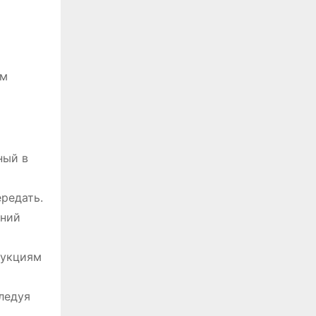
ым
ный в
ередать.
жний
рукциям
следуя