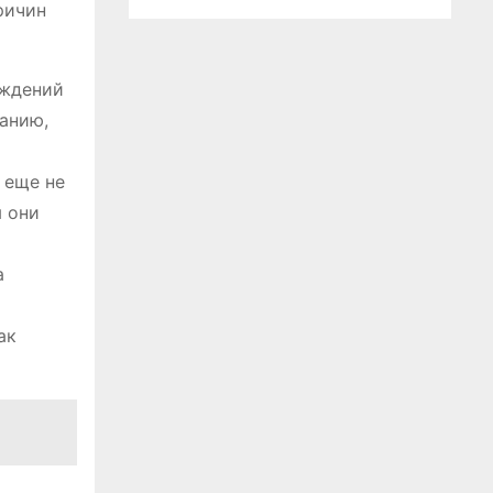
ричин
еждений
анию,
 еще не
ы они
а
ак