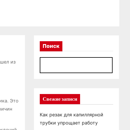
Поиск
ышел из
П
Свежие записи
ика․ Это
ричин
Как резак для капиллярной
трубки упрощает работу
еждений