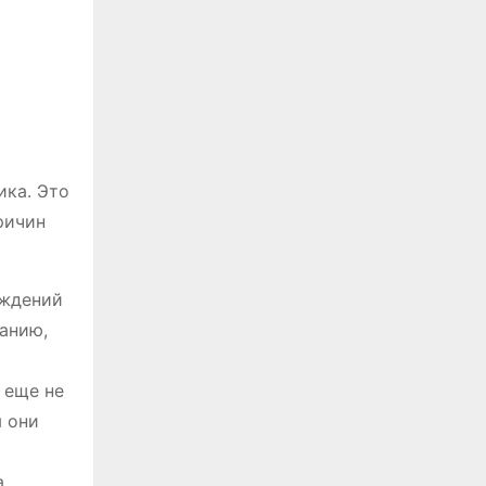
ика․ Это
ричин
еждений
анию,
 еще не
ы они
а