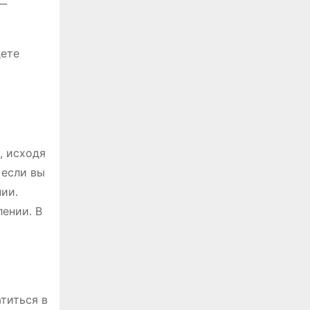
 ‒
дете
, исходя
 если вы
нии․
лении․ В
титься в