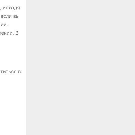
, исходя
 если вы
нии․
лении․ В
титься в