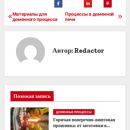
Материалы для
Процессы в доменной
Н
доменного процесса
печи
а
в
Автор:
Redactor
и
г
а
ц
Похожая запись
и
я
ДОМЕННЫЕ ПРОЦЕССЫ
п
Горячая поперечно-винтовая
прошивка: от заготовки к