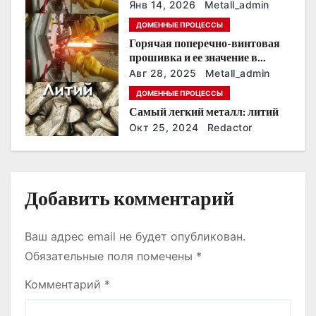
о
точной трубной детали
Янв 14, 2026
Metall_admin
ДОМЕННЫЕ ПРОЦЕССЫ
з
Горячая поперечно-винтовая
прошивка и ее значение в
а
машиностроении
Авг 28, 2025
Metall_admin
п
ДОМЕННЫЕ ПРОЦЕССЫ
Самый легкий металл: литий
и
Окт 25, 2024
Redactor
с
я
Добавить комментарий
м
Ваш адрес email не будет опубликован.
Обязательные поля помечены
*
Комментарий
*