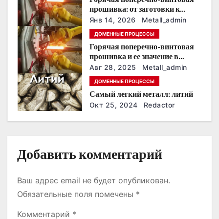
о
прошивка: от заготовки к
точной трубной детали
з
Янв 14, 2026
Metall_admin
ДОМЕННЫЕ ПРОЦЕССЫ
а
Горячая поперечно-винтовая
прошивка и ее значение в
п
машиностроении
Авг 28, 2025
Metall_admin
и
ДОМЕННЫЕ ПРОЦЕССЫ
Самый легкий металл: литий
с
Окт 25, 2024
Redactor
я
м
Добавить комментарий
Ваш адрес email не будет опубликован.
Обязательные поля помечены
*
Комментарий
*