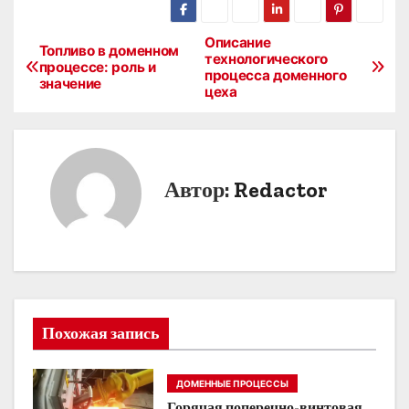
Описание
Н
Топливо в доменном
технологического
процессе: роль и
процесса доменного
а
значение
цеха
в
и
Автор:
Redactor
г
а
ц
и
Похожая запись
я
п
ДОМЕННЫЕ ПРОЦЕССЫ
Горячая поперечно-винтовая