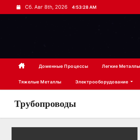
П
Сб. Авг 8th, 2026
4:53:29 AM
е
р
е
й
т
и
к
Доменные Процессы
Легкие Металлы
с
Тяжелые Металлы
Электрооборудование
о
д
е
Трубопроводы
р
ж
и
м