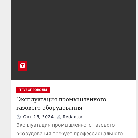
о
м
у
ТРУБОПРОВОДЫ
Эксплуатация промышленного
газового оборудования
Окт 25, 2024
Redactor
Эксплуатация промышленного газового
оборудования требует профессионального