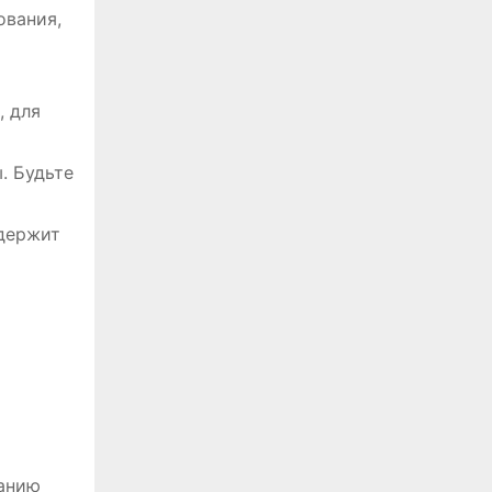
ования,
, для
. Будьте
держит
ванию