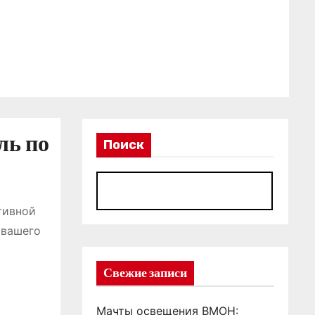
ль по
Поиск
П
тивной
 вашего
Свежие записи
Мачты освещения ВМОН: