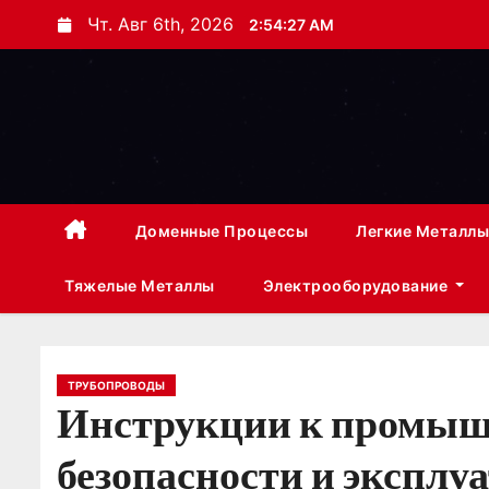
П
Чт. Авг 6th, 2026
2:54:28 AM
е
р
е
й
т
и
к
Доменные Процессы
Легкие Металлы
с
Тяжелые Металлы
Электрооборудование
о
д
е
р
ТРУБОПРОВОДЫ
Инструкции к промышл
ж
и
безопасности и эксплу
м