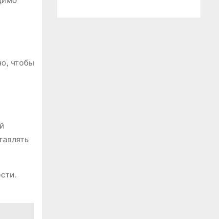
димо
о, чтобы
ый
тавлять
сти.