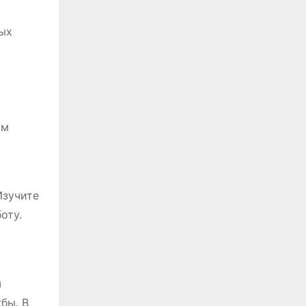
ых
ом
Изучите
оту.
ш
бы. В