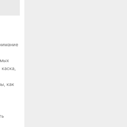
внимание
емых
 каска,
ы, как
ть