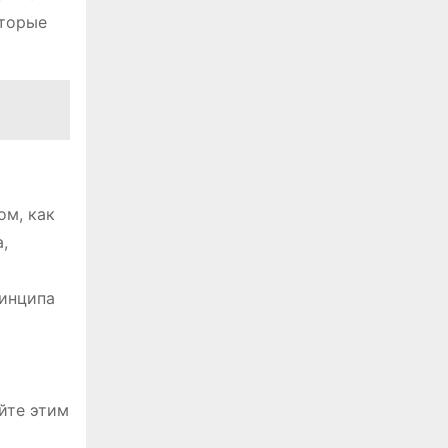
оторые
ом, как
,
инципа
йте этим