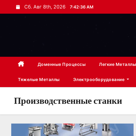
П
Сб. Авг 8th, 2026
7:42:38 AM
е
р
е
й
т
и
к
Доменные Процессы
Легкие Металлы
с
Тяжелые Металлы
Электрооборудование
о
д
е
Производственные станки
р
ж
и
м