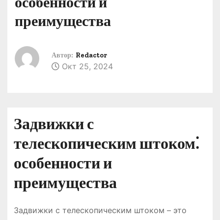
особенности и
о
преимущества
м
у
Автор:
Redactor
Окт 25, 2024
Задвижки с
телескопическим штоком⁚
особенности и
преимущества
Задвижки с телескопическим штоком – это