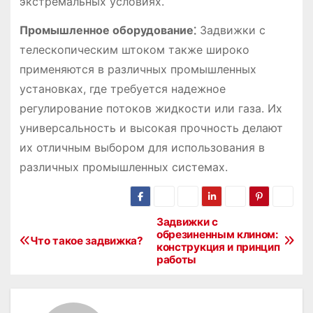
экстремальных условиях.
Промышленное оборудование⁚
Задвижки с
телескопическим штоком также широко
применяются в различных промышленных
установках, где требуется надежное
регулирование потоков жидкости или газа. Их
универсальность и высокая прочность делают
их отличным выбором для использования в
различных промышленных системах.
Задвижки с
Н
обрезиненным клином:
Что такое задвижка?
конструкция и принцип
а
работы
в
и