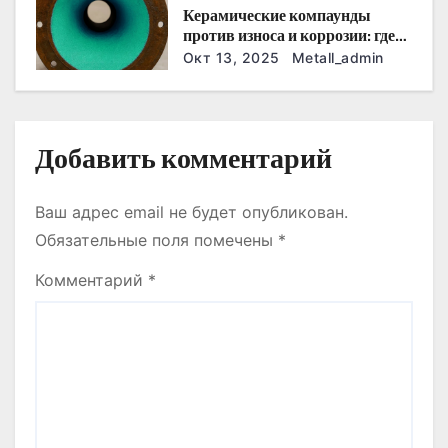
Керамические компаунды
с
против износа и коррозии: где
они работают эффективнее
Окт 13, 2025
Metall_admin
я
всего
м
Добавить комментарий
Ваш адрес email не будет опубликован.
Обязательные поля помечены
*
Комментарий
*