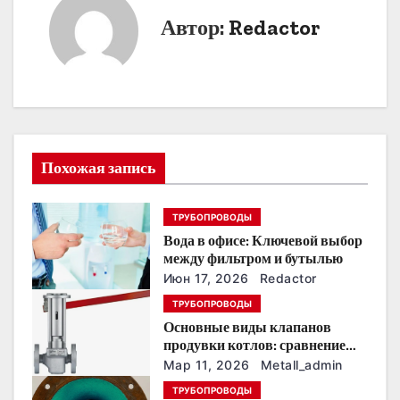
Автор:
Redactor
г
а
ц
и
Похожая запись
я
п
ТРУБОПРОВОДЫ
Вода в офисе: Ключевой выбор
о
между фильтром и бутылью
з
Июн 17, 2026
Redactor
ТРУБОПРОВОДЫ
а
Основные виды клапанов
продувки котлов: сравнение
п
устройств и характеристик
Мар 11, 2026
Metall_admin
и
ТРУБОПРОВОДЫ