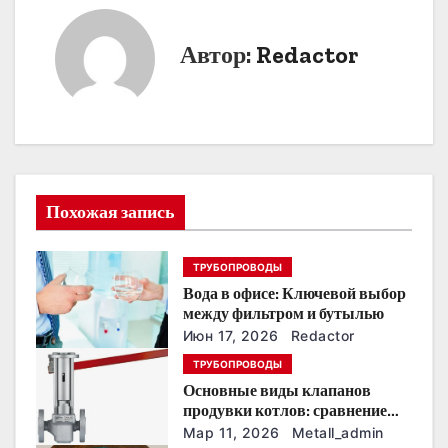
и
г
Автор:
Redactor
а
ц
и
я
Похожая запись
п
ТРУБОПРОВОДЫ
о
Вода в офисе: Ключевой выбор
между фильтром и бутылью
з
Июн 17, 2026
Redactor
а
ТРУБОПРОВОДЫ
Основные виды клапанов
п
продувки котлов: сравнение
устройств и характеристик
Мар 11, 2026
Metall_admin
и