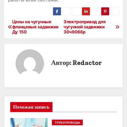
Цены на чугунные
Электропривод для
Н
фланцевые задвижки
чугунной задвижки
Ду 150
30ч906бр
а
в
и
Автор:
Redactor
г
а
ц
и
Похожая запись
я
ТРУБОПРОВОДЫ
п