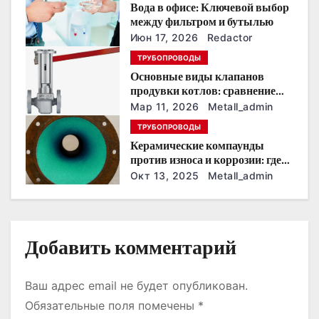
Вода в офисе: Ключевой выбор
о
между фильтром и бутылью
Июн 17, 2026
Redactor
з
ТРУБОПРОВОДЫ
Основные виды клапанов
а
продувки котлов: сравнение
устройств и характеристик
п
Мар 11, 2026
Metall_admin
ТРУБОПРОВОДЫ
и
Керамические компаунды
против износа и коррозии: где
с
они работают эффективнее
Окт 13, 2025
Metall_admin
всего
я
м
Добавить комментарий
Ваш адрес email не будет опубликован.
Обязательные поля помечены
*