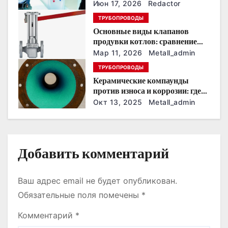
о
Июн 17, 2026
Redactor
ТРУБОПРОВОДЫ
з
Основные виды клапанов
продувки котлов: сравнение
а
устройств и характеристик
Мар 11, 2026
Metall_admin
п
ТРУБОПРОВОДЫ
Керамические компаунды
и
против износа и коррозии: где
они работают эффективнее
Окт 13, 2025
Metall_admin
с
всего
я
м
Добавить комментарий
Ваш адрес email не будет опубликован.
Обязательные поля помечены
*
Комментарий
*