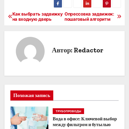
Как выбрать задвижку
Опрессовка задвижек:
Н
на входную дверь
пошаговый алгоритм
а
в
Автор:
Redactor
и
г
а
ц
Похожая запись
и
я
ТРУБОПРОВОДЫ
п
Вода в офисе: Ключевой выбор
между фильтром и бутылью