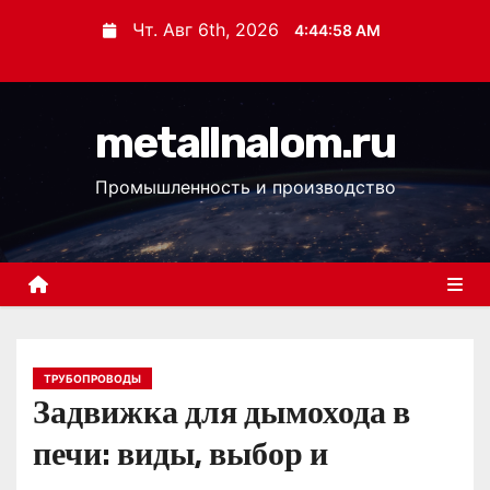
П
Чт. Авг 6th, 2026
4:44:59 AM
е
р
е
metallnalom.ru
й
т
Промышленность и производство
и
к
с
о
д
е
р
ТРУБОПРОВОДЫ
Задвижка для дымохода в
ж
и
печи: виды, выбор и
м