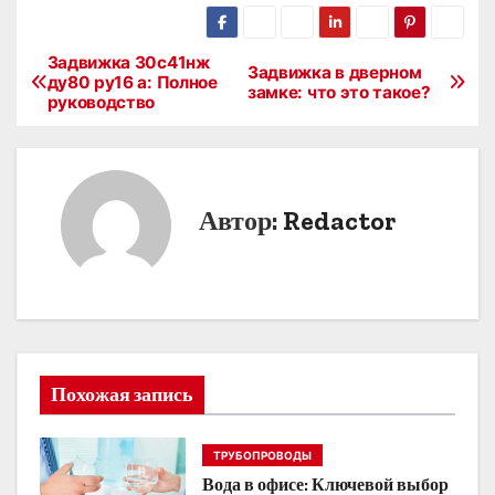
Задвижка 30с41нж
Н
Задвижка в дверном
ду80 ру16 а: Полное
замке: что это такое?
руководство
а
в
и
Автор:
Redactor
г
а
ц
и
Похожая запись
я
ТРУБОПРОВОДЫ
п
Вода в офисе: Ключевой выбор