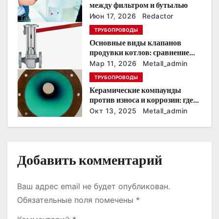
о
между фильтром и бутылью
Июн 17, 2026
Redactor
з
ТРУБОПРОВОДЫ
Основные виды клапанов
а
продувки котлов: сравнение
устройств и характеристик
п
Мар 11, 2026
Metall_admin
ТРУБОПРОВОДЫ
и
Керамические компаунды
против износа и коррозии: где
с
они работают эффективнее
Окт 13, 2025
Metall_admin
всего
я
м
Добавить комментарий
Ваш адрес email не будет опубликован.
Обязательные поля помечены
*