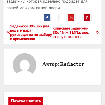
задвижку, которая идеально подойдет для
вашей межкомнатной двери․
Задвижки 30ч6бр для
Н
Клиновые задвижки
воды и пара:
30с41нж 1 МПа: все,
руководство по выбору
а
что нужно знать
и применению
в
и
Автор:
Redactor
г
а
ц
и
Похожая запись
я