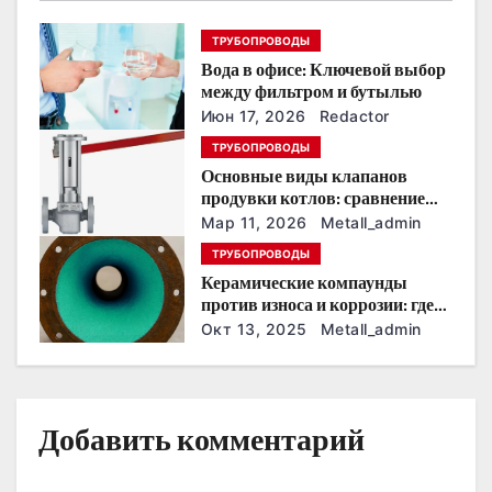
п
ТРУБОПРОВОДЫ
Вода в офисе: Ключевой выбор
о
между фильтром и бутылью
з
Июн 17, 2026
Redactor
ТРУБОПРОВОДЫ
а
Основные виды клапанов
продувки котлов: сравнение
п
устройств и характеристик
Мар 11, 2026
Metall_admin
и
ТРУБОПРОВОДЫ
Керамические компаунды
с
против износа и коррозии: где
они работают эффективнее
Окт 13, 2025
Metall_admin
я
всего
м
Добавить комментарий