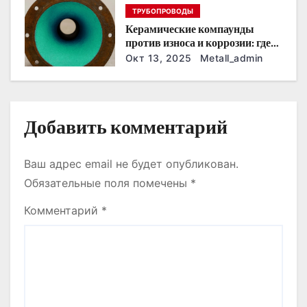
и
ТРУБОПРОВОДЫ
Керамические компаунды
с
против износа и коррозии: где
они работают эффективнее
Окт 13, 2025
Metall_admin
я
всего
м
Добавить комментарий
Ваш адрес email не будет опубликован.
Обязательные поля помечены
*
Комментарий
*