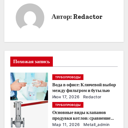
и
Автор:
Redactor
г
а
ц
и
Похожая запись
я
п
ТРУБОПРОВОДЫ
Вода в офисе: Ключевой выбор
о
между фильтром и бутылью
з
Июн 17, 2026
Redactor
ТРУБОПРОВОДЫ
а
Основные виды клапанов
продувки котлов: сравнение
п
устройств и характеристик
Мар 11, 2026
Metall_admin