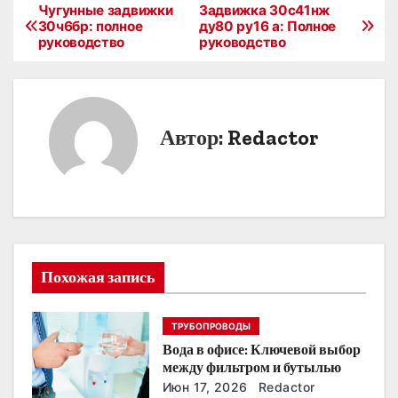
Чугунные задвижки
Задвижка 30с41нж
Н
30ч6бр: полное
ду80 ру16 а: Полное
руководство
руководство
а
в
и
Автор:
Redactor
г
а
ц
и
Похожая запись
я
ТРУБОПРОВОДЫ
п
Вода в офисе: Ключевой выбор
о
между фильтром и бутылью
Июн 17, 2026
Redactor