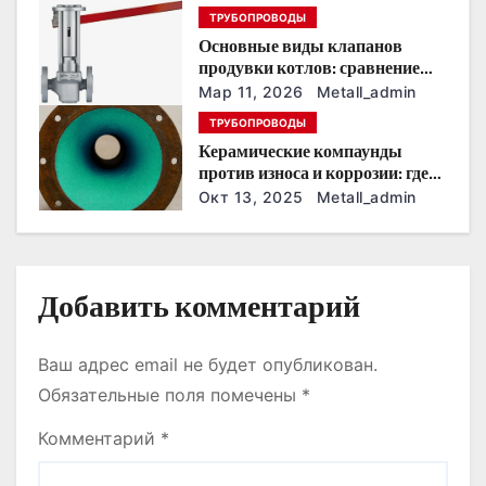
з
ТРУБОПРОВОДЫ
Основные виды клапанов
а
продувки котлов: сравнение
устройств и характеристик
п
Мар 11, 2026
Metall_admin
ТРУБОПРОВОДЫ
и
Керамические компаунды
против износа и коррозии: где
с
они работают эффективнее
Окт 13, 2025
Metall_admin
всего
я
м
Добавить комментарий
Ваш адрес email не будет опубликован.
Обязательные поля помечены
*
Комментарий
*