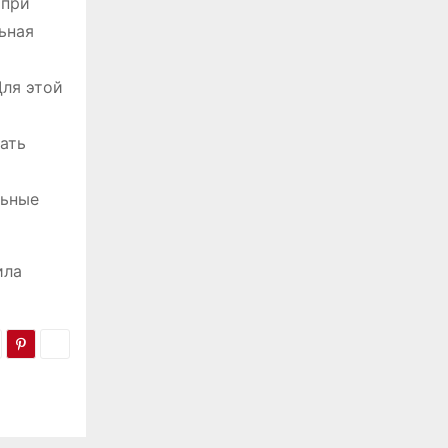
 при
ьная
Для этой
ать
льные
ила