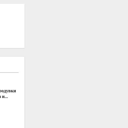
родувки
в и