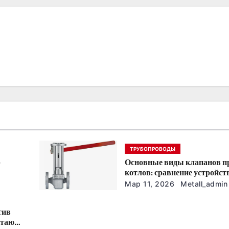
ТРУБОПРОВОДЫ
р
Основные виды клапанов п
котлов: сравнение устройст
характеристик
Мар 11, 2026
Metall_admin
тив
отают