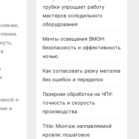
трубки упрощает работу
мастеров холодильного
оборудования
сивнее,
пление․
Мачты освещения ВМОН:
нуть,
безопасность и эффективность
ов
ночью
и
Как согласовать резку металла
х
без ошибок и переделок
Лазерная обработка на ЧПУ:
ивной и
точность и скорость
оме и
производства
Title: Монтаж наплавляемой
кровли: пошаговое