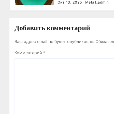
эффективнее всего
п
Окт 13, 2025
Metall_admin
и
с
Добавить комментарий
я
Ваш адрес email не будет опубликован.
Обязате
м
Комментарий
*