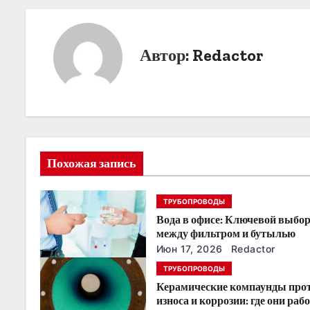
в
и
Автор:
Redactor
г
а
ц
и
Похожая запись
я
ТРУБОПРОВОДЫ
п
Вода в офисе: Ключевой выбо
о
между фильтром и бутылью
Июн 17, 2026
Redactor
з
ТРУБОПРОВОДЫ
Керамические компаунды про
а
износа и коррозии: где они раб