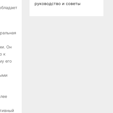
руководство и советы
обладает
еральная
ми․ Он
ю к
му его
ными
олее
ктивный