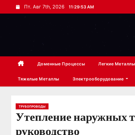
П
Пт. Авг 7th, 2026
11:29:54 AM
е
р
е
й
т
и
к
Доменные Процессы
Легкие Металлы
с
Тяжелые Металлы
Электрооборудование
о
д
е
р
ТРУБОПРОВОДЫ
Утепление наружных т
ж
и
руководство
м