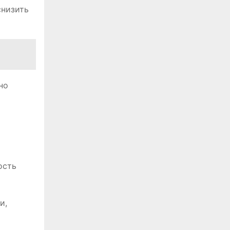
снизить
но
ость
и,