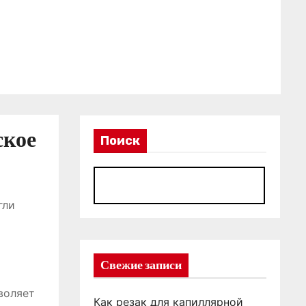
ское
Поиск
П
гли
Свежие записи
воляет
Как резак для капиллярной