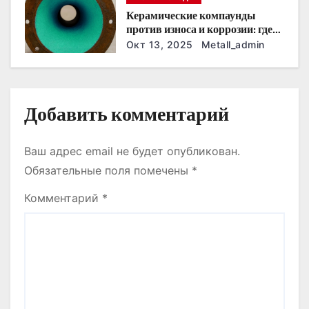
и
Керамические компаунды
против износа и коррозии: где
с
они работают эффективнее
Окт 13, 2025
Metall_admin
всего
я
м
Добавить комментарий
Ваш адрес email не будет опубликован.
Обязательные поля помечены
*
Комментарий
*