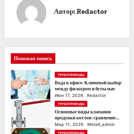
и
Автор:
Redactor
г
а
ц
и
Похожая запись
я
ТРУБОПРОВОДЫ
п
Вода в офисе: Ключевой выбор
о
между фильтром и бутылью
Июн 17, 2026
Redactor
з
ТРУБОПРОВОДЫ
Основные виды клапанов
а
продувки котлов: сравнение
устройств и характеристик
п
Мар 11, 2026
Metall_admin
ТРУБОПРОВОДЫ