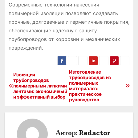
Современные технологии нанесения
полимерной изоляции позволяют создавать
прочные, долговечные и герметичные покрытия,
обеспечивающие надежную защиту
трубопроводов от коррозии и механических
повреждений.
Изготовление
Н
Изоляция
трубопроводов из
трубопроводов
полимерных
а
полимерными липкими
материалов:
лентами: экономичный
практическое
в
и эффективный выбор
руководство
и
г
Автор:
Redactor
а