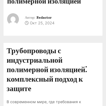
полимерной изоляцией
о
м
у
Автор:
Redactor
Окт 25, 2024
Трубопроводы с
индустриальной
полимерной изоляцией⁚
комплексный подход к
защите
В современном мире, где требования к