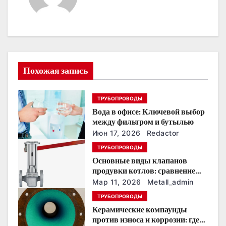
ц
и
я
Похожая запись
п
о
ТРУБОПРОВОДЫ
Вода в офисе: Ключевой выбор
з
между фильтром и бутылью
Июн 17, 2026
Redactor
а
ТРУБОПРОВОДЫ
п
Основные виды клапанов
продувки котлов: сравнение
и
устройств и характеристик
Мар 11, 2026
Metall_admin
с
ТРУБОПРОВОДЫ
Керамические компаунды
я
против износа и коррозии: где