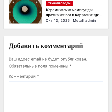
п
ТРУБОПРОВОДЫ
Керамические компаунды
и
против износа и коррозии: где
они работают эффективнее
Окт 13, 2025
Metall_admin
с
всего
я
м
Добавить комментарий
Ваш адрес email не будет опубликован.
Обязательные поля помечены
*
Комментарий
*