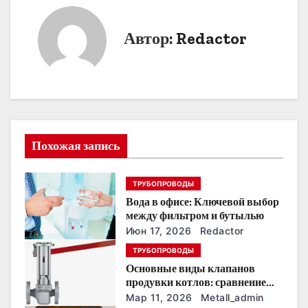
в
Автор:
Redactor
и
г
а
ц
Похожая запись
и
я
ТРУБОПРОВОДЫ
п
Вода в офисе: Ключевой выбор
между фильтром и бутылью
о
Июн 17, 2026
Redactor
ТРУБОПРОВОДЫ
з
Основные виды клапанов
продувки котлов: сравнение
а
устройств и характеристик
Мар 11, 2026
Metall_admin