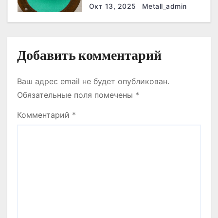
с
они работают эффективнее
Окт 13, 2025
Metall_admin
всего
я
м
Добавить комментарий
Ваш адрес email не будет опубликован.
Обязательные поля помечены
*
Комментарий
*