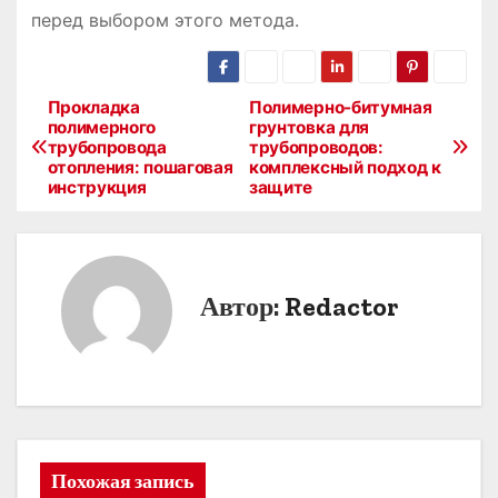
перед выбором этого метода.
Прокладка
Полимерно-битумная
Н
полимерного
грунтовка для
трубопровода
трубопроводов:
а
отопления: пошаговая
комплексный подход к
инструкция
защите
в
и
г
Автор:
Redactor
а
ц
и
я
Похожая запись