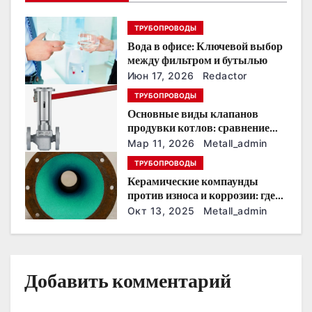
п
ТРУБОПРОВОДЫ
о
Вода в офисе: Ключевой выбор
между фильтром и бутылью
з
Июн 17, 2026
Redactor
а
ТРУБОПРОВОДЫ
Основные виды клапанов
п
продувки котлов: сравнение
устройств и характеристик
Мар 11, 2026
Metall_admin
и
ТРУБОПРОВОДЫ
с
Керамические компаунды
против износа и коррозии: где
я
они работают эффективнее
Окт 13, 2025
Metall_admin
всего
м
Добавить комментарий