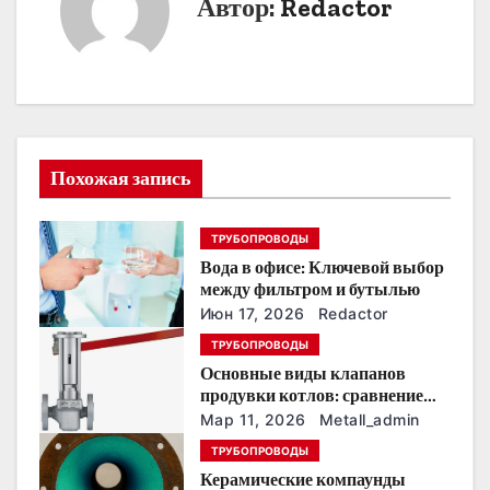
Автор:
Redactor
и
г
а
ц
Похожая запись
и
я
ТРУБОПРОВОДЫ
п
Вода в офисе: Ключевой выбор
между фильтром и бутылью
о
Июн 17, 2026
Redactor
ТРУБОПРОВОДЫ
з
Основные виды клапанов
продувки котлов: сравнение
а
устройств и характеристик
Мар 11, 2026
Metall_admin
п
ТРУБОПРОВОДЫ
Керамические компаунды