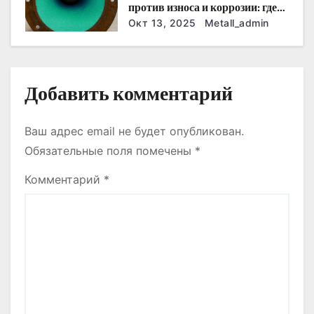
и
против износа и коррозии: где
они работают эффективнее
Окт 13, 2025
Metall_admin
с
всего
я
м
Добавить комментарий
Ваш адрес email не будет опубликован.
Обязательные поля помечены
*
Комментарий
*