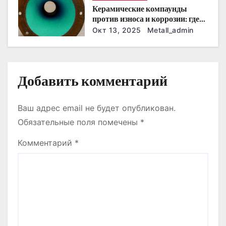
и
Керамические компаунды
против износа и коррозии: где
с
они работают эффективнее
Окт 13, 2025
Metall_admin
всего
я
м
Добавить комментарий
Ваш адрес email не будет опубликован.
Обязательные поля помечены
*
Комментарий
*