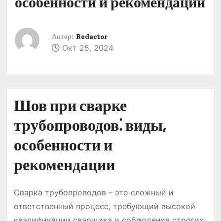
особенности и рекомендации
о
м
у
Автор:
Redactor
Окт 25, 2024
Шов при сварке
трубопроводов⁚ виды,
особенности и
рекомендации
Сварка трубопроводов – это сложный и
ответственный процесс, требующий высокой
квалификации сварщика и соблюдения строгих