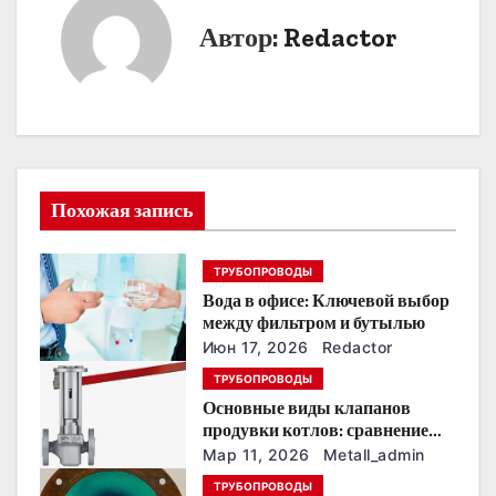
и
Автор:
Redactor
г
а
ц
и
Похожая запись
я
ТРУБОПРОВОДЫ
п
Вода в офисе: Ключевой выбор
о
между фильтром и бутылью
Июн 17, 2026
Redactor
з
ТРУБОПРОВОДЫ
Основные виды клапанов
а
продувки котлов: сравнение
устройств и характеристик
п
Мар 11, 2026
Metall_admin
ТРУБОПРОВОДЫ