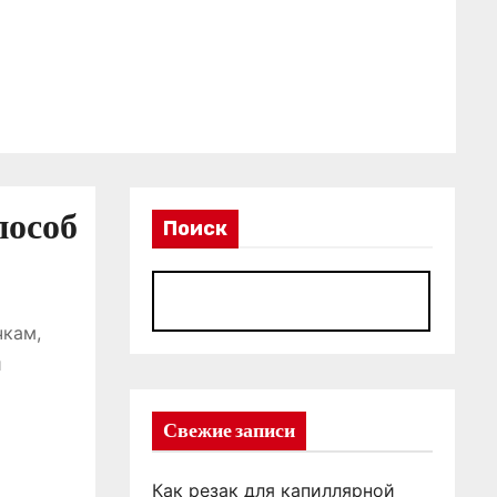
пособ
Поиск
П
чкам,
и
Свежие записи
Как резак для капиллярной