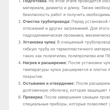
Подготовка⁚
На этом этапе проводится обс
материала, диаметр и длину. Также необхо
безопасность работ и получить необходим
Очистка трубопровода⁚
Перед установкой ч
отложений и других загрязнений. Для этог
гидродинамическая промывка, механическа
Установка чулка⁚
В очищенный трубопровод 
гибкую трубу из термопластичного материа
таких как полиэтилен, полипропилен или ПВ
Нагрев и расширение⁚
После установки чул
температуры чулок расширяется и плотно п
покрытие.
Остывание и отвердение⁚
После расширения
долговечную оболочку, которая защищает т
Проверка⁚
После завершения санации прово
специальные приборы, которые позволяют 