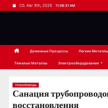
П
Сб. Авг 8th, 2026
11:08:32 AM
е
р
е
й
т
и
к
Доменные Процессы
Легкие Металлы
с
Тяжелые Металлы
Электрооборудование
о
д
е
р
ТРУБОПРОВОДЫ
Санация трубопроводо
ж
и
восстановления
м