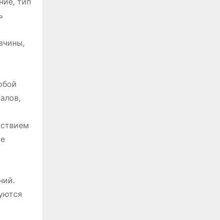
ние, тип
ь
вчины,
обой
алов,
йствием
ое
ний.
уются
о