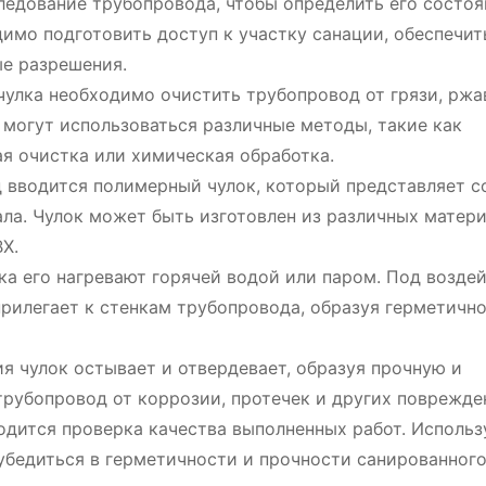
ледование трубопровода, чтобы определить его состоя
димо подготовить доступ к участку санации, обеспечит
ые разрешения.
улка необходимо очистить трубопровод от грязи, ржа
о могут использоваться различные методы, такие как
я очистка или химическая обработка.
вводится полимерный чулок, который представляет с
ла. Чулок может быть изготовлен из различных матери
Х.
ка его нагревают горячей водой или паром. Под возде
рилегает к стенкам трубопровода, образуя герметичн
 чулок остывает и отвердевает, образуя прочную и
рубопровод от коррозии, протечек и других поврежде
дится проверка качества выполненных работ. Использ
убедиться в герметичности и прочности санированног