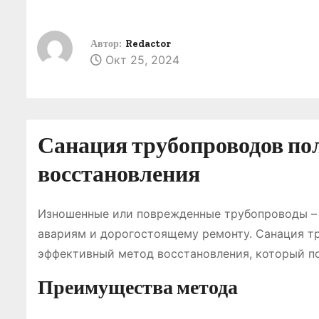
о
м
Автор:
Redactor
у
Окт 25, 2024
Санация трубопроводов по
восстановления
Изношенные или поврежденные трубопроводы – 
авариям и дорогостоящему ремонту. Санация т
эффективный метод восстановления, который по
Преимущества метода