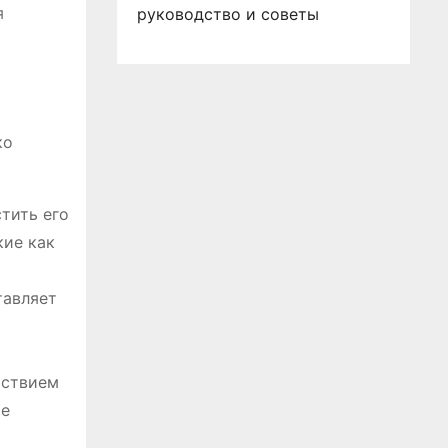
я
руководство и советы
ко
тить его
кие как
тавляет
йствием
ое