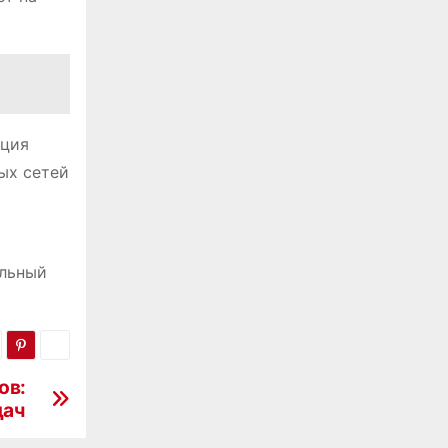
ация
ых сетей
альный
ов:
дач