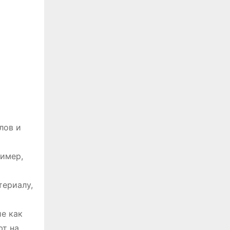
лов и
ример,
териалу,
е как
ют на