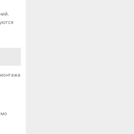
ний.
уются
о
емонтажа
имо