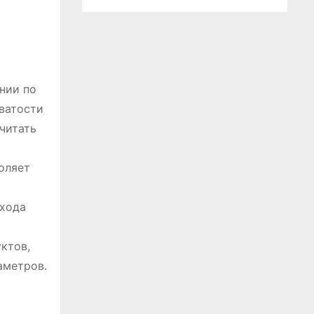
нии по
ватости
читать
оляет
схода
ктов,
аметров.