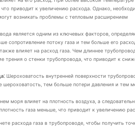
влияет на его расход. При более высокой температуре 
 что приводит к увеличению расхода. Однако, необход
 могут возникать проблемы с тепловым расширением
вода является одним из ключевых факторов, определ
ьше сопротивление потоку газа и тем больше его расхо
акже влияет на расход газа. Чем длиннее трубопровод
ие трения о стенки трубопровода, что приводит к сни
а⁚
Шероховатость внутренней поверхности трубопров
ше шероховатость, тем больше потери давления и тем 
ем моря влияет на плотность воздуха, а следовательно
плотность газа меньше, что приводит к увеличению рас
ете расхода газа в трубопроводе, чтобы получить точ