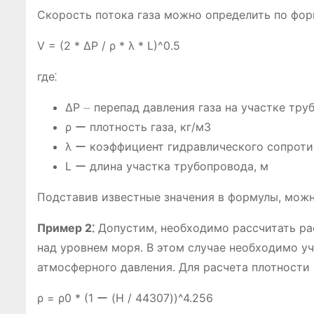
Скорость потока газа можно определить по фор
V = (2 * ΔP / ρ * λ * L)^0.5
где⁚
ΔP ⏤ перепад давления газа на участке тру
ρ ー плотность газа, кг/м3
λ ー коэффициент гидравлического сопроти
L ー длина участка трубопровода, м
Подставив известные значения в формулы, можн
Пример 2⁚
Допустим, необходимо рассчитать рас
над уровнем моря. В этом случае необходимо у
атмосферного давления. Для расчета плотности
ρ = ρ0 * (1 ー (H / 44307))^4.256