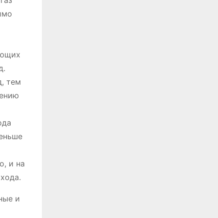
газ
имо
яющих
д.
, тем
жению
ода
меньше
, и на
хода.
ные и