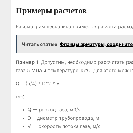
Примеры расчетов
Рассмотрим несколько примеров расчета расход
Читать статью
Фланцы арматуры, соедините
Пример 1⁚
Допустим, необходимо рассчитать рас
газа 5 МПа и температуре 15°C. Для этого можн
Q = (π/4) * D^2 * V
где⁚
Q ー расход газа, м3/ч
D ⏤ диаметр трубопровода, м
V ー скорость потока газа, м/с