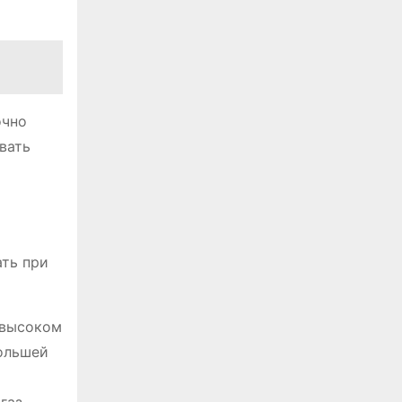
очно
вать
ать при
 высоком
большей