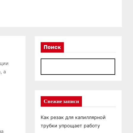
Поиск
ации
П
, а
Свежие записи
Как резак для капиллярной
трубки упрощает работу
на