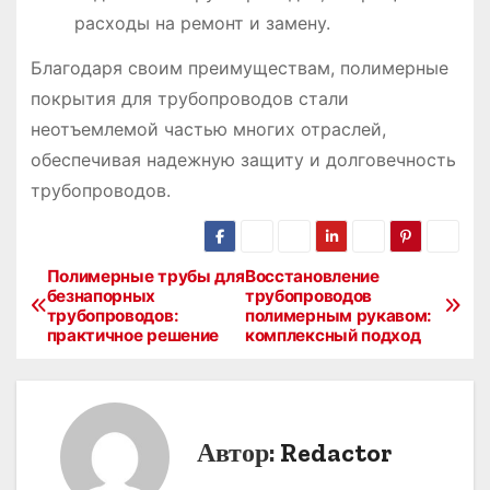
расходы на ремонт и замену.
Благодаря своим преимуществам, полимерные
покрытия для трубопроводов стали
неотъемлемой частью многих отраслей,
обеспечивая надежную защиту и долговечность
трубопроводов.
Полимерные трубы для
Восстановление
Н
безнапорных
трубопроводов
трубопроводов:
полимерным рукавом:
а
практичное решение
комплексный подход
в
и
Автор:
Redactor
г