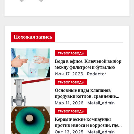
а
ц
и
Похожая запись
я
п
ТРУБОПРОВОДЫ
Вода в офисе: Ключевой выбор
о
между фильтром и бутылью
з
Июн 17, 2026
Redactor
ТРУБОПРОВОДЫ
а
Основные виды клапанов
продувки котлов: сравнение
п
устройств и характеристик
Мар 11, 2026
Metall_admin
и
ТРУБОПРОВОДЫ
Керамические компаунды
с
против износа и коррозии: где
они работают эффективнее
Окт 13, 2025
Metall_admin