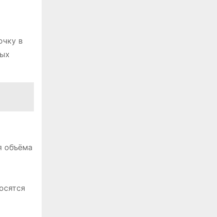
очку в
рых
я объёма
носятся