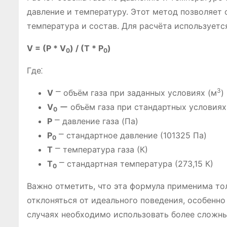
давление и температуру. Этот метод позволяет о
температура и состав. Для расчёта использует
V = (P * V
) / (T * P
)
0
0
Где⁚
3
V
⎻ объём газа при заданных условиях (м
)
V
ー объём газа при стандартных условиях
0
P
⎻ давление газа (Па)
P
⎻ стандартное давление (101325 Па)
0
T
⎻ температура газа (К)
T
⎻ стандартная температура (273,15 К)
0
Важно отметить, что эта формула применима тол
отклоняться от идеального поведения, особенно
случаях необходимо использовать более сложны