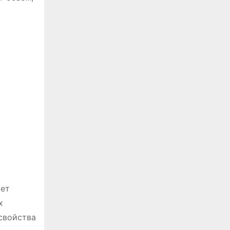
жет
х
свойства