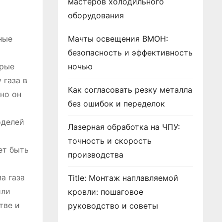
мастеров холодильного
оборудования
ные
Мачты освещения ВМОН:
безопасность и эффективность
орые
ночью
 газа в
Как согласовать резку металла
но он
без ошибок и переделок
оделей
Лазерная обработка на ЧПУ:
точность и скорость
ет быть
производства
а газа
Title: Монтаж наплавляемой
или
кровли: пошаговое
тве и
руководство и советы