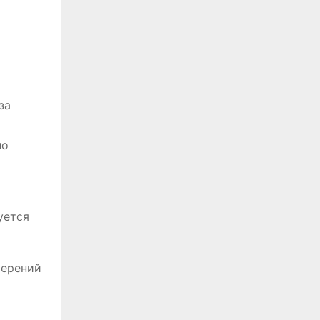
за
но
уется
мерений