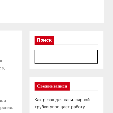
Поиск
П
я
ра,
Свежие записи
Как резак для капиллярной
вои
трубки упрощает работу
рения.