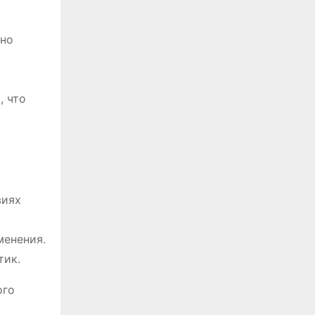
нно
, что
виях
менения.
тик.
ого