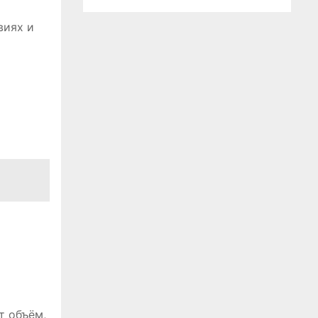
виях и
т объём,