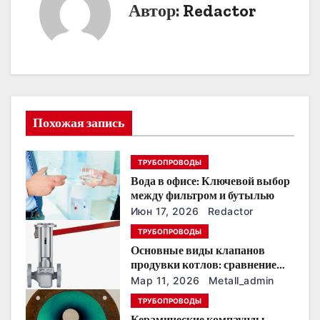
Автор:
Redactor
и
г
а
ц
Похожая запись
и
я
ТРУБОПРОВОДЫ
п
Вода в офисе: Ключевой выбор
между фильтром и бутылью
о
Июн 17, 2026
Redactor
ТРУБОПРОВОДЫ
з
Основные виды клапанов
продувки котлов: сравнение
а
устройств и характеристик
Мар 11, 2026
Metall_admin
п
ТРУБОПРОВОДЫ
Керамические компаунды