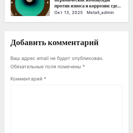
и
против износа и коррозии: где
они работают эффективнее
Окт 13, 2025
Metall_admin
с
всего
я
м
Добавить комментарий
Ваш адрес email не будет опубликован.
Обязательные поля помечены
*
Комментарий
*