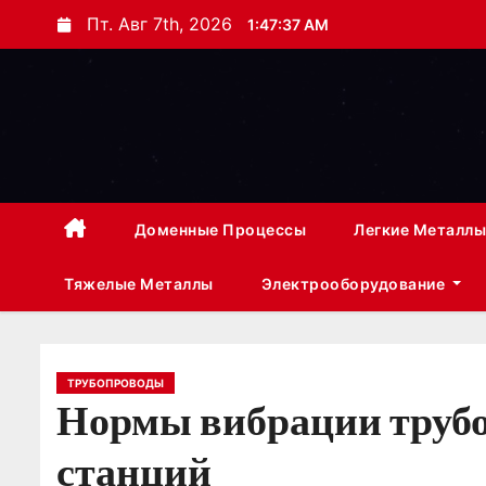
П
Пт. Авг 7th, 2026
1:47:38 AM
е
р
е
й
т
и
к
Доменные Процессы
Легкие Металлы
с
Тяжелые Металлы
Электрооборудование
о
д
е
р
ТРУБОПРОВОДЫ
Нормы вибрации трубо
ж
и
станций
м