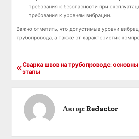
требования к безопасности при эксплуатац
требования к уровням вибрации.
Важно отметить‚ что допустимые уровни вибрац
трубопровода‚ а также от характеристик компр
Сварка швов на трубопроводе: основны
Н
этапы
а
в
и
Автор:
Redactor
г
а