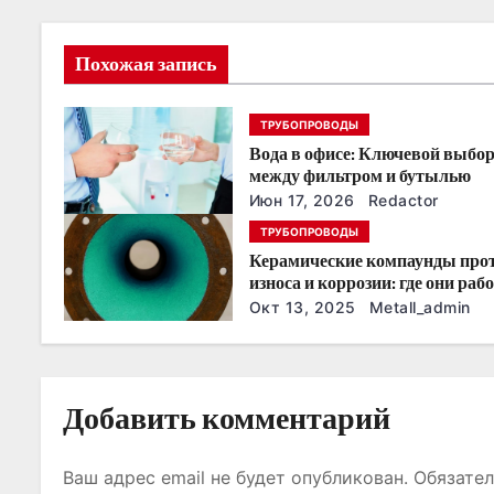
ц
и
Похожая запись
я
ТРУБОПРОВОДЫ
п
Вода в офисе: Ключевой выбо
о
между фильтром и бутылью
Июн 17, 2026
Redactor
з
ТРУБОПРОВОДЫ
Керамические компаунды про
а
износа и коррозии: где они раб
эффективнее всего
п
Окт 13, 2025
Metall_admin
и
с
Добавить комментарий
я
Ваш адрес email не будет опубликован.
Обязате