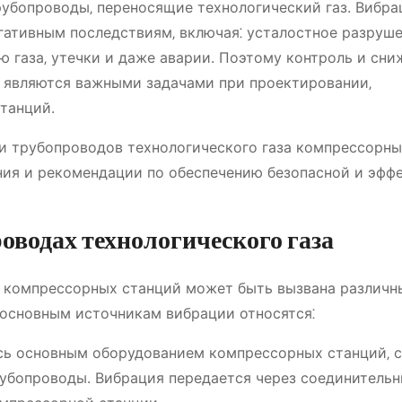
рубопроводы‚ переносящие технологический газ. Вибра
гативным последствиям‚ включая⁚ усталостное разруш
 газа‚ утечки и даже аварии. Поэтому контроль и сни
а являются важными задачами при проектировании‚
танций.
и трубопроводов технологического газа компрессорны
ния и рекомендации по обеспечению безопасной и эфф
оводах технологического газа
а компрессорных станций может быть вызвана различ
 основным источникам вибрации относятся⁚
сь основным оборудованием компрессорных станций‚ 
рубопроводы. Вибрация передается через соединитель