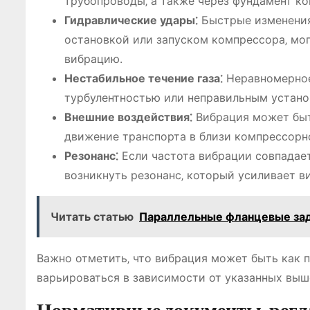
трубопроводы‚ а также через фундамент к
Гидравлические удары⁚
Быстрые изменения 
остановкой или запуском компрессора‚ мо
вибрацию.
Нестабильное течение газа⁚
Неравномерное 
турбулентностью или неправильным устано
Внешние воздействия⁚
Вибрация может быт
движение транспорта в близи компрессорно
Резонанс⁚
Если частота вибрации совпадает
возникнуть резонанс‚ который усиливает в
Читать статью
Параллельные фланцевые зад
Важно отметить‚ что вибрация может быть как п
варьироваться в зависимости от указанных выш