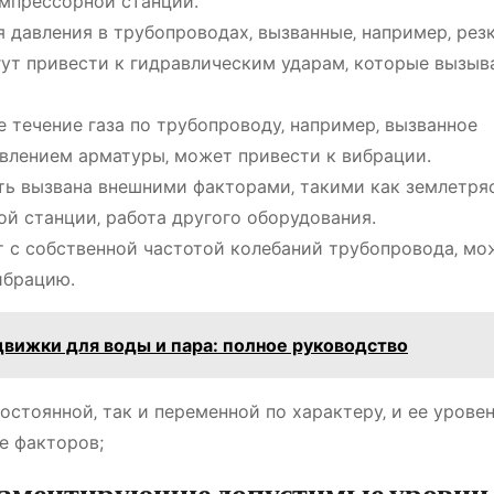
омпрессорной станции.
давления в трубопроводах‚ вызванные‚ например‚ рез
гут привести к гидравлическим ударам‚ которые вызыв
течение газа по трубопроводу‚ например‚ вызванное
влением арматуры‚ может привести к вибрации.
ь вызвана внешними факторами‚ такими как землетряс
й станции‚ работа другого оборудования.
 с собственной частотой колебаний трубопровода‚ мо
ибрацию.
вижки для воды и пара: полное руководство
остоянной‚ так и переменной по характеру‚ и ее урове
е факторов;