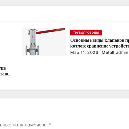
ТРУБОПРОВОДЫ
р
Основные виды клапанов п
котлов: сравнение устройст
характеристик
Мар 11, 2026
Metall_admin
тив
отают
льные поля помечены
*