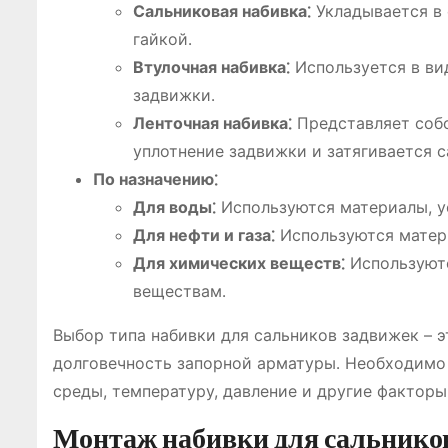
Сальниковая набивка⁚
Укладывается в 
гайкой․
Втулочная набивка⁚
Используется в вид
задвижки․
Ленточная набивка⁚
Представляет собо
уплотнение задвижки и затягивается с
По назначению⁚
Для воды⁚
Используются материалы, у
Для нефти и газа⁚
Используются матери
Для химических веществ⁚
Используютс
веществам․
Выбор типа набивки для сальников задвижек – э
долговечность запорной арматуры․ Необходимо 
среды, температуру, давление и другие факторы
Монтаж набивки для сальнико