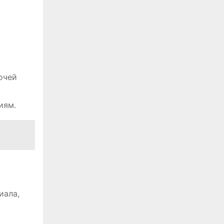
очей
иям․
иала,