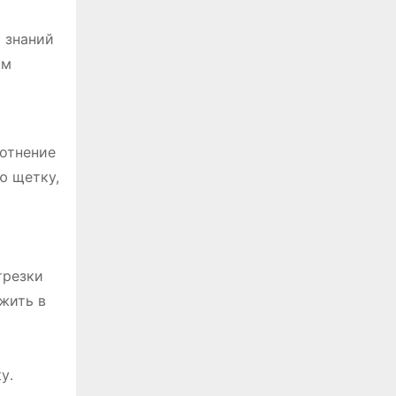
 знаний
ым
лотнение
ю щетку,
трезки
жить в
у․