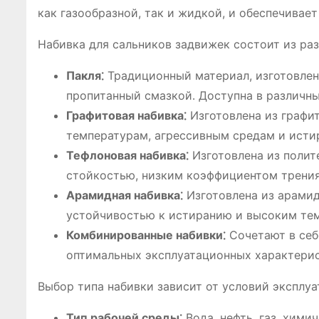
как газообразной, так и жидкой, и обеспечивае
Набивка для сальников задвижек состоит из раз
Пакля⁚
Традиционный материал, изготовленн
пропитанный смазкой․ Доступна в различны
Графитовая набивка⁚
Изготовлена из графи
температурам, агрессивным средам и исти
Тефлоновая набивка⁚
Изготовлена из полит
стойкостью, низким коэффициентом трения
Арамидная набивка⁚
Изготовлена из арамид
устойчивостью к истиранию и высоким те
Комбинированные набивки⁚
Сочетают в себ
оптимальных эксплуатационных характерис
Выбор типа набивки зависит от условий эксплуа
Тип рабочей среды⁚
Вода, нефть, газ, хими