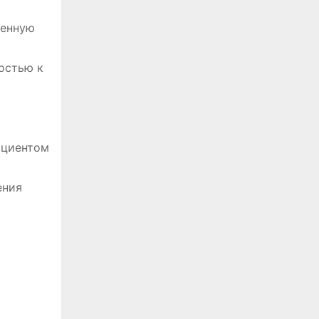
ченную
остью к
м
ициентом
ения