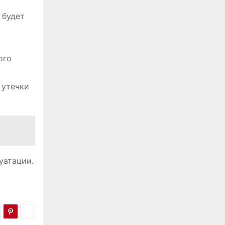
 будет
ого
 утечки
уатации․