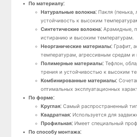
По материалу⁚
Натуральные волокна⁚
Пакля (пенька, 
устойчивость к высоким температура
Синтетические волокна⁚
Арамидные, п
истиранию и высоким температурам․
Неорганические материалы⁚
Графит, а
температурам, агрессивным средам и
Полимерные материалы⁚
Тефлон, обл
трения и устойчивостью к высоким т
Комбинированные материалы⁚
Сочетаю
оптимальных эксплуатационных харак
По форме⁚
Круглая⁚
Самый распространенный тип,
Квадратная⁚
Используется для задвиж
Профильная⁚
Имеет специальный профи
По способу монтажа⁚