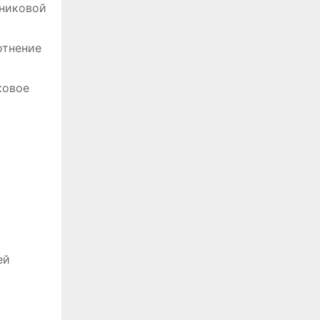
ьниковой
отнение
ковое
ей