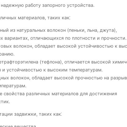
т надежную работу запорного устройства․
личных материалов, таких как⁚
ый из натуральных волокон (пеньки, льна, джута),
х вариантах, отличающихся по плотности и прочности․
товых волокон, обладает высокой устойчивостью к вы
ранию․
етрафторэтилена (тефлона), отличается высокой хими
 и устойчивостью к высоким температурам․
ных волокон, обладает высокой прочностью на разрыв
мпературам․
е свойства различных материалов для достижения
тик․
тации задвижки, таких как⁚
ческие вещества․