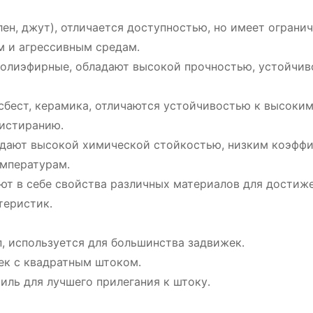
лен, джут), отличается доступностью, но имеет ограни
м и агрессивным средам․
олиэфирные, обладают высокой прочностью, устойчив
сбест, керамика, отличаются устойчивостью к высоки
 истиранию․
адают высокой химической стойкостью, низким коэфф
емпературам․
т в себе свойства различных материалов для достиж
теристик․
 используется для большинства задвижек․
ек с квадратным штоком․
ль для лучшего прилегания к штоку․