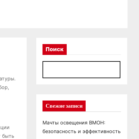
Поиск
П
атуры․
бор,
Свежие записи
Мачты освещения ВМОН:
ации
безопасность и эффективность
т быть