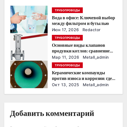
п
ТРУБОПРОВОДЫ
Вода в офисе: Ключевой выбор
о
между фильтром и бутылью
з
Июн 17, 2026
Redactor
ТРУБОПРОВОДЫ
а
Основные виды клапанов
продувки котлов: сравнение
п
устройств и характеристик
Мар 11, 2026
Metall_admin
и
ТРУБОПРОВОДЫ
Керамические компаунды
с
против износа и коррозии: где
они работают эффективнее
Окт 13, 2025
Metall_admin
я
всего
м
Добавить комментарий