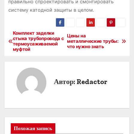
правильно спроектировать и смонтировать
систему катодной защиты в целом.
Комплект заделки
Н
Цены на
стыка трубопровода с
металлические трубы:
термоусаживаемой
а
что нужно знать
муфтой
в
и
Автор:
Redactor
г
а
ц
и
Похожая запись
я