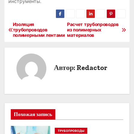
инструменты.
Изоляция
Расчет трубопроводов
Н
трубопроводов
из полимерных
полимерными лентами
материалов
а
в
и
Автор:
Redactor
г
а
ц
и
Похожая запись
я
ТРУБОПРОВОДЫ